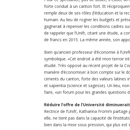
forte conduit à un canton fort. Et réciproque
remplir deux de ses rôles (l’éducation et la re
humain. Au lieu de rogner les budgets et prése
gagnerait à repenser les conditions cadres sus
de rappeler que l’Unifr, citant une étude, a co
de francs en 2015. La même année, son apport
Bien qu’ancien professeur d’économie à l’Unifr
symbolique. «Cet endroit a été mon terroir int
étudié. Très opposé au récent projet de la Con
manière d’économiser à bon compte sur le dos d
ciments du canton, forte des valeurs latines 
et sapientia (science et sagesse). Un lieu, non 
faire, «un forum pour les grandes questions d
Réduire l’offre de l’Université diminuerai
Rectrice de l’Unifr, Katharina Fromm partage po
elle, ne tient pas dans la capacité de l’instit
bien dans la mise sous pression, qui plus est 