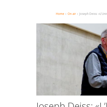
Home
›
On air
›
Joseph Deiss: «L’Univ
Joseph Deiss: «L