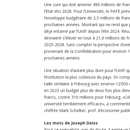
Une cure qui doit amener 490 millions de fran
l’Etat d’ici 2028. Pour l’Université, le PAFE pr
l’enveloppe budgétaire de 2,5 millions de franc
prochaines années. Montant qui ne rend que p
déjà entamé par l’Unifr depuis l’été 2024. Rés
devraient s’élever en tout à 21,6 millions de f
2025-2028. Sans compter la perspective d’une
provenant de la Confédération pour environ 10
prochaines années.
Une situation d’autant plus dure pour l’Unifr qu
l’institution la plus coûteuse du pays. En com
taille similaire à Fribourg avec environ 12’000
en 2023 un budget plus de deux fois plus élev
francs, contre 310 millions pour Fribourg. «Ce
université terriblement efficace», a comment
chiffrée Mark Schelker, prof. d’économie publiq
Les mots de Joseph Deiss
Pour ce spécialiste, pas de doute, il existe un