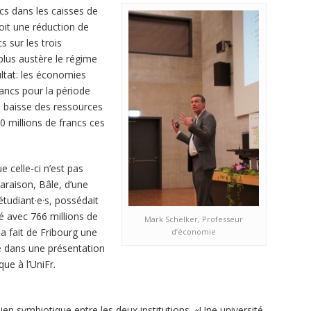
cs dans les caisses de
évoit une réduction de
s sur les trois
lus austère le régime
ultat: les économies
rancs pour la période
 baisse des ressources
 millions de francs ces
e celle-ci n’est pas
paraison, Bâle, d’une
 étudiant·e·s, possédait
é avec 766 millions de
Mark Schelker, Professeur
la fait de Fribourg une
d’économie
é dans une présentation
ue à l’UniFr.
 lien symbiotique entre les deux institutions. «Une université