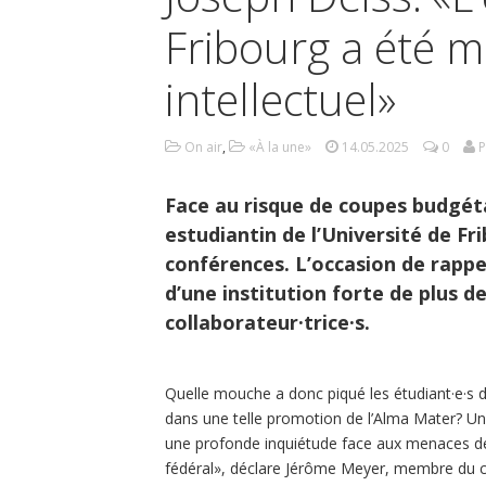
Fribourg a été m
intellectuel»
On air
,
«À la une»
14.05.2025
0
P
Face au risque de coupes budgéta
estudiantin de l’Université de F
conférences. L’occasion de rappe
d’une institution forte de plus de
collaborateur·trice·s.
Quelle mouche a donc piqué les étudiant·e·s de 
dans une telle promotion de l’Alma Mater? 
une profonde inquiétude face aux menaces de 
fédéral», déclare Jérôme Meyer, membre du co