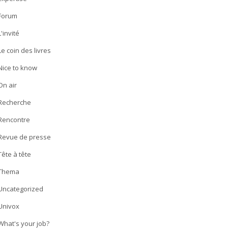
Forum
L'invité
Le coin des livres
Nice to know
On air
Recherche
Rencontre
Revue de presse
Tête à tête
Thema
Uncategorized
Univox
What's your job?