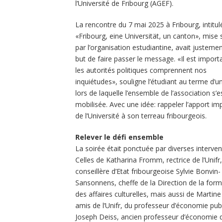
l’Université de Fribourg (AGEF).
La rencontre du 7 mai 2025 à Fribourg, intitul
«Fribourg, eine Universität, un canton», mise 
par l’organisation estudiantine, avait justeme
but de faire passer le message. «Il est import
les autorités politiques comprennent nos
inquiétudes», souligne l’étudiant au terme d’u
lors de laquelle l’ensemble de l’association s’e
mobilisée. Avec une idée: rappeler l’apport im
de l’Université à son terreau fribourgeois.
Relever le défi ensemble
La soirée était ponctuée par diverses interven
Celles de Katharina Fromm, rectrice de l’Unifr,
conseillère d’Etat fribourgeoise Sylvie Bonvin-
Sansonnens, cheffe de la Direction de la form
des affaires culturelles, mais aussi de Martine
amis de l’Unifr, du professeur d’économie publ
Joseph Deiss, ancien professeur d’économie qui