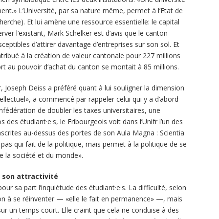
ment.» L’Université, par sa nature même, permet à l’Etat de
cherche). Et lui amène une ressource essentielle: le capital
rver l’existant, Mark Schelker est d’avis que le canton
ceptibles d’attirer davantage d’entreprises sur son sol. Et
ntribué à la création de valeur cantonale pour 227 millions
 au pouvoir d’achat du canton se montait à 85 millions.
, Joseph Deiss a préféré quant à lui souligner la dimension
ellectuel», a commencé par rappeler celui qui y a d’abord
fédération de doubler les taxes universitaires, une
es étudiant·e·s, le Fribourgeois voit dans l’Unifr l’un des
inscrites au-dessus des portes de son Aula Magna : Scientia
pas qui fait de la politique, mais permet à la politique de se
e la société et du monde».
t son attractivité
ur sa part l’inquiétude des étudiant·e·s. La difficulté, selon
ution à se réinventer — «elle le fait en permanence» —, mais
sur un temps court. Elle craint que cela ne conduise à des