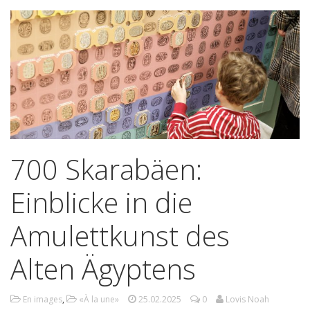
700 Skarabäen:
Einblicke in die
Amulettkunst des
Alten Ägyptens
En images
,
«À la une»
25.02.2025
0
Lovis Noah