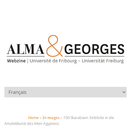
Home
›
En images
›
700 Skarabäen: Einblicke in die
Amulettkunst des Alten Ägyptens