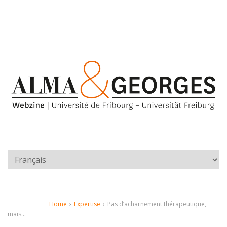
Home
›
Expertise
›
Pas d’acharnement thérapeutique,
mais…