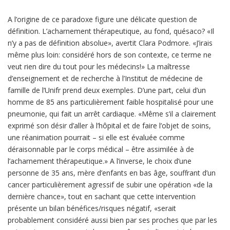
A l’origine de ce paradoxe figure une délicate question de
définition. L’acharnement thérapeutique, au fond, quésaco? «Il
n’y a pas de définition absolue», avertit Clara Podmore. «J’irais
même plus loin: considéré hors de son contexte, ce terme ne
veut rien dire du tout pour les médecins!» La maîtresse
d’enseignement et de recherche à l’Institut de médecine de
famille de l’Unifr prend deux exemples. D’une part, celui d’un
homme de 85 ans particulièrement faible hospitalisé pour une
pneumonie, qui fait un arrêt cardiaque. «Même s’il a clairement
exprimé son désir d’aller à l’hôpital et de faire l’objet de soins,
une réanimation pourrait – si elle est évaluée comme
déraisonnable par le corps médical – être assimilée à de
l’acharnement thérapeutique.» A l’inverse, le choix d’une
personne de 35 ans, mère d’enfants en bas âge, souffrant d’un
cancer particulièrement agressif de subir une opération «de la
dernière chance», tout en sachant que cette intervention
présente un bilan bénéfices/risques négatif, «serait
probablement considéré aussi bien par ses proches que par les