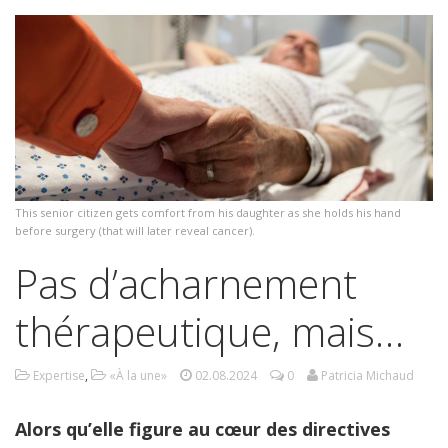
This senior citizen gets comfort from his daughter as she holds his hand
before surgery (that will later reveal cancer).
Pas d’acharnement
thérapeutique, mais…
Expertise
,
«À la une»
02.08.2024
0
Patricia Michaud
Alors qu’elle figure au cœur des directives