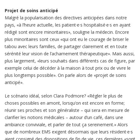
Projet de soins anticipé
Malgré la popularisation des directives anticipées dans notre
pays, «à l’heure actuelle, les patient·e·s hospitalisé·e·s en ayant
rédigé sont encore minoritaires», souligne la médecin. Encore
plus minoritaires sont ceux «qui ont eu le courage de briser le
tabou avec leurs familles, de partager clairement et en toute
sérénité leur vision de l’acharnement thérapeutique». Mais aussi,
plus largement, «leurs souhaits dans différents cas de figure, par
exemple celui de décéder à la maison à tout prix ou de vivre le
plus longtemps possible». On parle alors de «projet de soins
anticipé».
Le scénario idéal, selon Clara Podmore? «Régler le plus de
choses possibles en amont, lorsqu’on est encore en forme;
réunir ses proches et son généraliste – qui sera en mesure de
clarifier les notions médicales – autour d’un café, dans une
ambiance conviviale, et parler de tout ça sereinement.» Alors
que de nombreux EMS exigent désormais que leurs résident·e·s
aient consigné des dispositions de fin de vie, ces dernières «sont