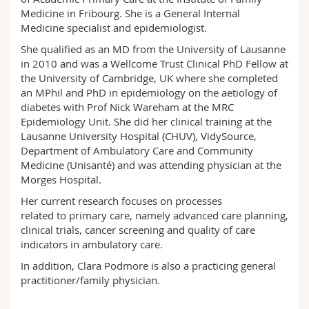
Sciences et médecine
Collaborateurs
Webmail
Medicine in Fribourg. She is a General Internal
Medicine specialist and epidemiologist.
Interfacultaire
Doctorants
Programme des cours
She qualified as an MD from the University of Lausanne
in 2010 and was a Wellcome Trust Clinical PhD Fellow at
the University of Cambridge, UK where she completed
MyUnifr
an MPhil and PhD in epidemiology on the aetiology of
diabetes with Prof Nick Wareham at the MRC
Epidemiology Unit. She did her clinical training at the
Lausanne University Hospital (CHUV), VidySource,
Department of Ambulatory Care and Community
Medicine (Unisanté) and was attending physician at the
Morges Hospital.
Her current research focuses on processes
related to primary care, namely advanced care planning,
clinical trials, cancer screening and quality of care
indicators in ambulatory care.
In addition, Clara Podmore is also a practicing general
practitioner/family physician.