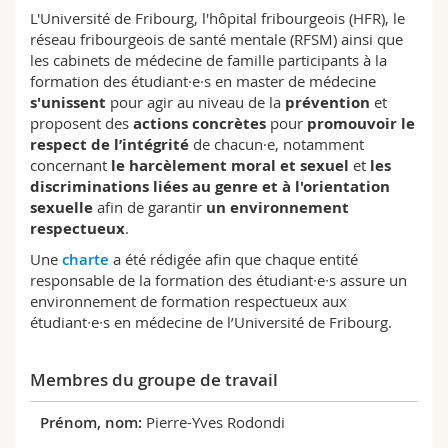
Sciences et médecine
Collaborateurs
Webmail
L'Université de Fribourg, l'hôpital fribourgeois (HFR), le
réseau fribourgeois de santé mentale (RFSM) ainsi que
les cabinets de médecine de famille participants à la
Interfacultaire
Doctorants
Programme des cours
formation des étudiant·e·s en master de médecine
s'unissent
pour agir au niveau de la
prévention
et
proposent des
actions concrètes
pour
promouvoir le
MyUnifr
respect de l’intégrité
de chacun·e, notamment
concernant
le harcèlement moral et sexuel
et
les
discriminations liées au genre et à l'orientation
sexuelle
afin de garantir
un environnement
respectueux
.
Une
charte
a été rédigée afin que chaque entité
responsable de la formation des étudiant∙e∙s assure un
environnement de formation respectueux aux
étudiant∙e∙s en médecine de l’Université de Fribourg.
Membres du groupe de travail
Pierre-Yves Rodondi