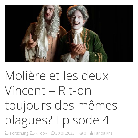
Molière et les deux
Vincent – Rit-on
toujours des mêmes
blagues? Episode 4
Forschung
,
«Top»
30.01.2023
0
Farida Khali