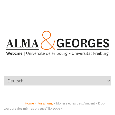
Home
›
Forschung
›
Molière et les deux Vincent – Rit-on
toujours des mêmes blagues? Episode 4