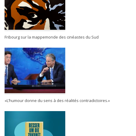
Fribourg sur la mappemonde des cinéastes du Sud
«L’humour donne du sens à des réalités contradictoires.»