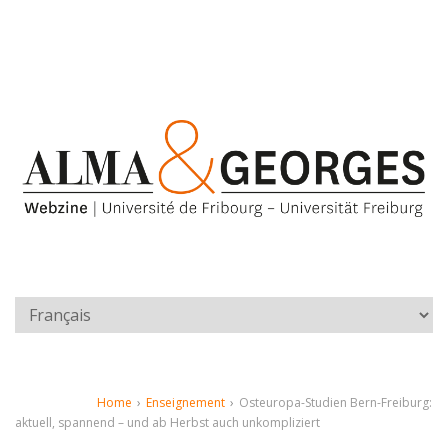
Home
›
Enseignement
›
Osteuropa-Studien Bern-Freiburg:
aktuell, spannend – und ab Herbst auch unkompliziert