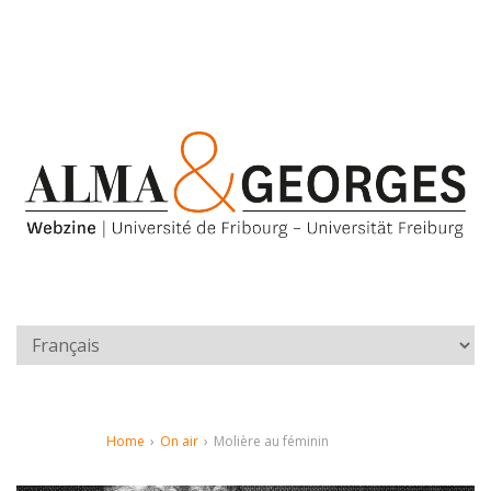
Home
›
On air
›
Molière au féminin