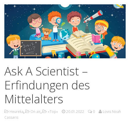
Ask A Scientist –
Erfindungen des
Mittelalters
Heureka
,
On air
,
«Top»
20.01.2022
0
Lovis Noah
Cassaris