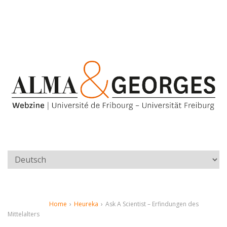
Home
›
Heureka
›
Ask A Scientist – Erfindungen des
Mittelalters