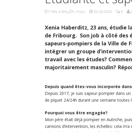
Tête à tête
,
«Top»
02.04.2020
0
Xenia Haberditz, 23 ans, étudie l
de Fribourg. Son job à côté des 
sapeurs-pompiers de la Ville de F
intégrer un groupe d’intervention 
travail avec les études? Comment
majoritairement masculin? Répo
Depuis quand êtes-vous incorporée dans 
Depuis 2017, je suis sapeur-pompier dans un g
de piquet 24/24h durant une semaine toutes l
Pourquoi vous être engagée?
Mon père était déjà pompier en Autriche, puis à
camions d’intervention, les échelles: cela m’