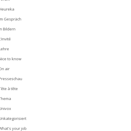
Heureka
Im Gespräch
In Bildern
L’invité
Lehre
Nice to know
On air
Presseschau
Tête à tête
Thema
Univox
Unkategorisiert
What's your job