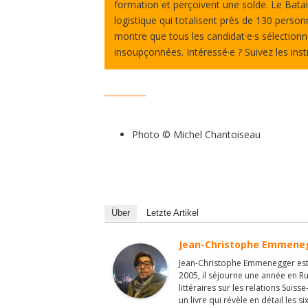
formation et perçoivent une solde. Le Batai
logistique qui totalisent près de 130 personn
montre que tous les candidat·e·s sélectio
insoupçonnées. Intéressé·e ? Suivez les inst
__________
Photo © Michel Chantoiseau
Über
Letzte Artikel
Jean-Christophe Emmene
Jean-Christophe Emmenegger est 
2005, il séjourne une année en Ru
littéraires sur les relations Suiss
un livre qui révèle en détail les s