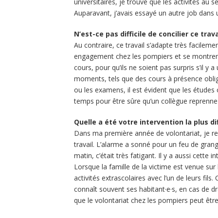
universitaires, je trouve que les activités au
Auparavant, j’avais essayé un autre job dans 
N’est-ce pas difficile de concilier ce tra
Au contraire, ce travail s’adapte très facile
engagement chez les pompiers et se montrent 
cours, pour qu’ils ne soient pas surpris s’il y 
moments, tels que des cours à présence oblig
ou les examens, il est évident que les études 
temps pour être sûre qu’un collègue reprenne 
Quelle a été votre intervention la plus dif
Dans ma première année de volontariat, je ren
travail. L’alarme a sonné pour un feu de grang
matin, c’était très fatigant. Il y a aussi cette
Lorsque la famille de la victime est venue sur 
activités extrascolaires avec l’un de leurs fil
connaît souvent ses habitant·e·s, en cas de d
que le volontariat chez les pompiers peut êt