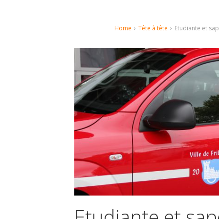
Home
›
Tête à tête
›
Etudiante et sa
Etudiante et sa