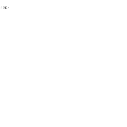
«Top»