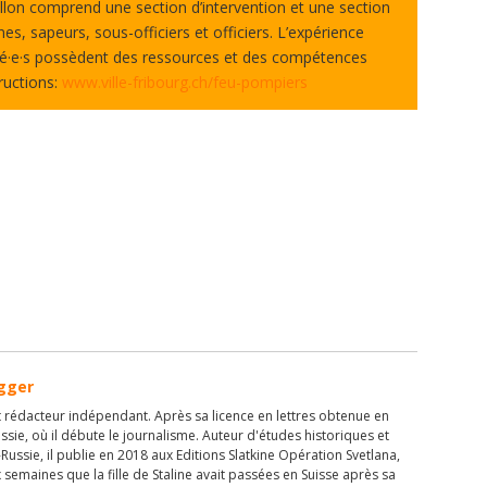
llon comprend une section d’intervention et une section
es, sapeurs, sous-officiers et officiers. L’expérience
nné·e·s possèdent des ressources et des compétences
ructions:
www.ville-fribourg.ch/feu-pompiers
gger
rédacteur indépendant. Après sa licence en lettres obtenue en
ssie, où il débute le journalisme. Auteur d'études historiques et
e-Russie, il publie en 2018 aux Editions Slatkine Opération Svetlana,
ix semaines que la fille de Staline avait passées en Suisse après sa