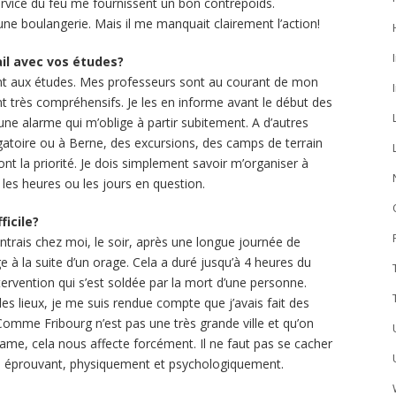
 service du feu me fournissent un bon contrepoids.
une boulangerie. Mais il me manquait clairement l’action!
vail avec vos études?
ment aux études. Mes professeurs sont au courant de mon
très compréhensifs. Je les en informe avant le début des
a une alarme qui m’oblige à partir subitement. A d’autres
atoire ou à Berne, des excursions, des camps de terrain
ont la priorité. Je dois simplement savoir m’organiser à
les heures ou les jours en question.
ficile?
trais chez moi, le soir, après une longue journée de
e à la suite d’un orage. Cela a duré jusqu’à 4 heures du
 intervention qui s’est soldée par la mort d’une personne.
les lieux, je me suis rendue compte que j’avais fait des
s. Comme Fribourg n’est pas une très grande ville et qu’on
rame, cela nous affecte forcément. Il ne faut pas se cacher
re éprouvant, physiquement et psychologiquement.