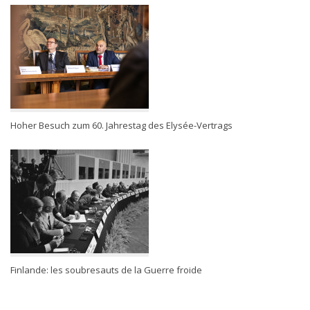
Hoher Besuch zum 60. Jahrestag des Elysée-Vertrags
Finlande: les soubresauts de la Guerre froide