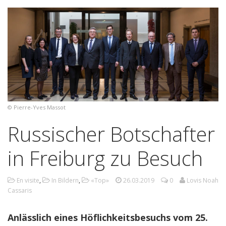
© Pierre-Yves Massot
Russischer Botschafter
in Freiburg zu Besuch
En visite
,
In Bildern
,
«Top»
26.03.2019
0
Lovis Noah
Cassaris
Anlässlich eines Höflichkeitsbesuchs vom 25.