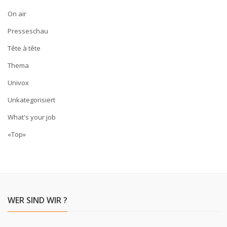
On air
Presseschau
Tête à tête
Thema
Univox
Unkategorisiert
What's your job
«Top»
WER SIND WIR ?