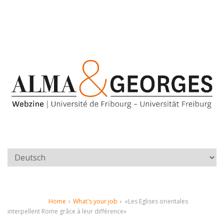
Home
›
What's your job
›
«Les Eglises orientales
interpellent Rome grâce à leur différence»