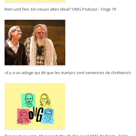
Rein und fein. Ein neues altes Ideal? OMG Podcast – Folge 19
«Il y a un adage qui dit que les martyrs sont semences de chrétiens!»
Trauer muss sein. Aber wie halte ich das aus? OMG Podcast – Folge