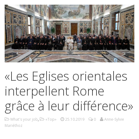
«Les Eglises orientales
interpellent Rome
grâce à leur différence»
What's your job
,
«Top»
25.10.2019
0
Anne-Sylvie
Mariéthoz