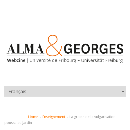
Home
›
Enseignement
›
La graine de la vulgarisation
pousse au Jardin