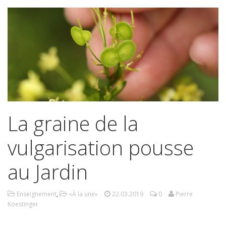
La graine de la
vulgarisation pousse
au Jardin
Enseignement
,
«À la une»
22.03.2019
0
Pierre
Koestinger