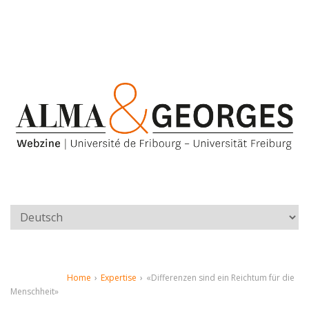
Home
›
Expertise
›
«Differenzen sind ein Reichtum für die
Menschheit»