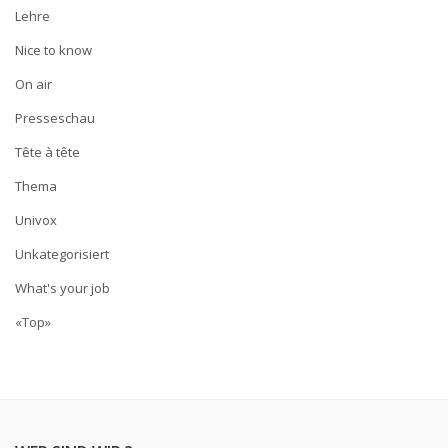
Lehre
Nice to know
On air
Presseschau
Tête à tête
Thema
Univox
Unkategorisiert
What's your job
«Top»