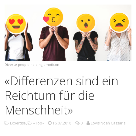
Diverse people holding emoticon
«Differenzen sind ein
Reichtum für die
Menschheit»
Expertise
,
«Top»
16.07.2018
0
Lovis Noah Cassaris