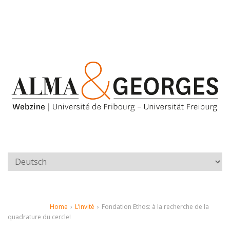
Home
›
L’invité
›
Fondation Ethos: à la recherche de la
quadrature du cercle!