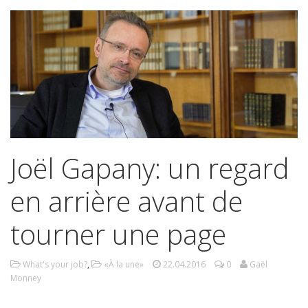
Joël Gapany: un regard
en arrière avant de
tourner une page
What's your job?
,
«À la une»
22.04.2016
0
Gaël
Monney