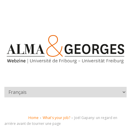
Home
›
What's your job?
›
Joël Gapany: un regard en
arrière avant de tourner une page