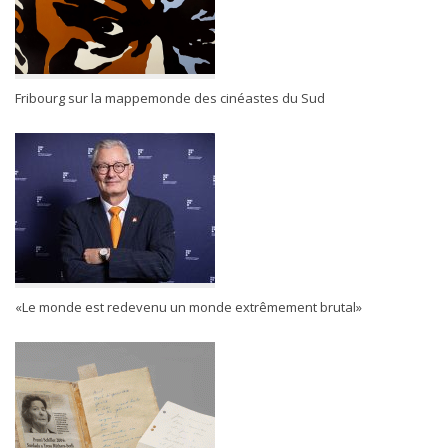
Fribourg sur la mappemonde des cinéastes du Sud
«Le monde est redevenu un monde extrêmement brutal»