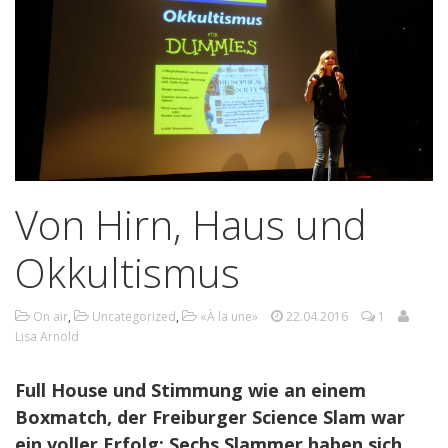
Von Hirn, Haus und
Okkultismus
On air
,
Uncategorized
,
«À la une»
22.04.2016
1
Lisa Arnold
Full House und Stimmung wie an einem
Boxmatch, der Freiburger Science Slam war
ein voller Erfolg: Sechs Slammer haben sich