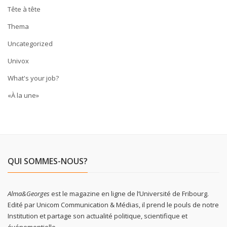
Tête à tête
Thema
Uncategorized
Univox
What's your job?
«À la une»
QUI SOMMES-NOUS?
Alma&Georges
est le magazine en ligne de l’Université de Fribourg.
Edité par Unicom Communication & Médias, il prend le pouls de notre
Institution et partage son actualité politique, scientifique et
événementielle.