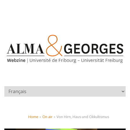
Home
›
On air
›
Von Hirn, Haus und Okkultismus