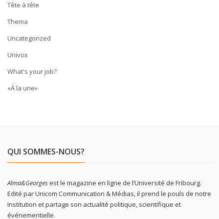
Tête à tête
Thema
Uncategorized
Univox
What's your job?
«À la une»
QUI SOMMES-NOUS?
Alma&Georges
est le magazine en ligne de l’Université de Fribourg.
Edité par Unicom Communication & Médias, il prend le pouls de notre
Institution et partage son actualité politique, scientifique et
événementielle.