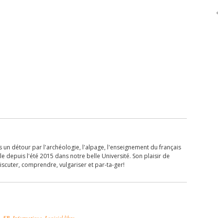
i
 un détour par l'archéologie, l'alpage, l'enseignement du français
lle depuis l'été 2015 dans notre belle Université. Son plaisir de
iscuter, comprendre, vulgariser et par-ta-ger!
A-FR
,
Informatique
,
Logiciel libre