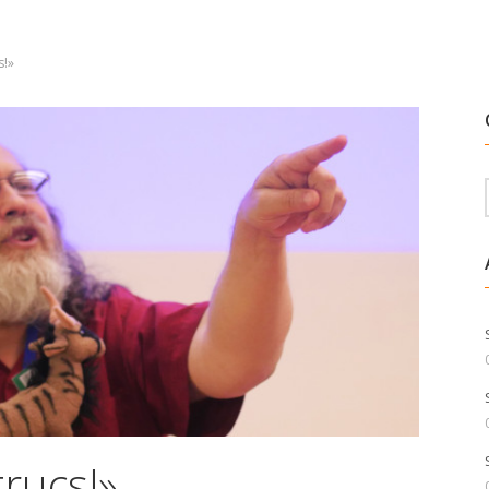
s!»
trucs!»