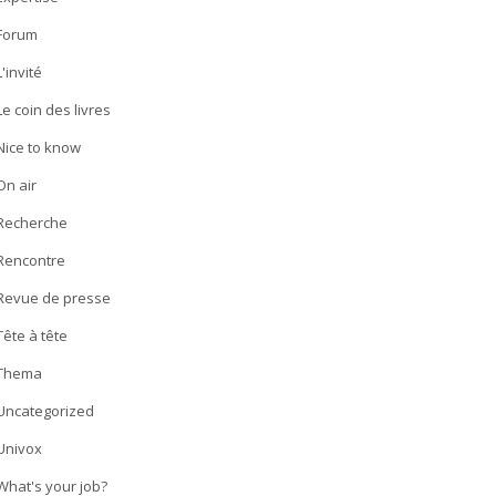
Forum
L'invité
Le coin des livres
Nice to know
On air
Recherche
Rencontre
Revue de presse
Tête à tête
Thema
Uncategorized
Univox
What's your job?