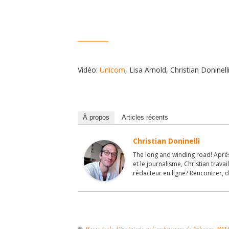
__________
Vidéo:
Unicom
, Lisa Arnold, Christian Doninell
À propos
Articles récents
Christian Doninelli
The long and winding road! Après
et le journalisme, Christian travai
rédacteur en ligne? Rencontrer, d
Haute école d’ingénierie et d’architecture de Fribourg
,
HEI