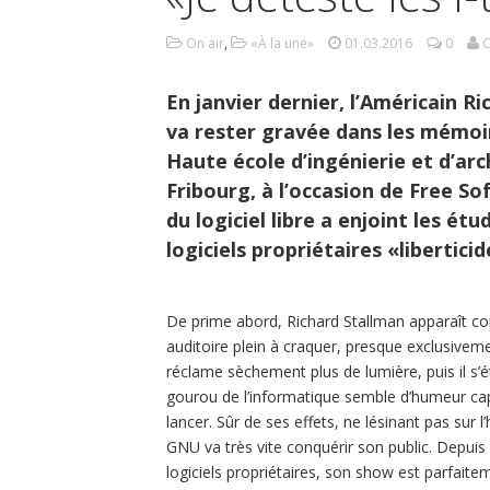
On air
,
«À la une»
01.03.2016
0
C
En janvier dernier, l’Américain 
va rester gravée dans les mémoir
Haute école d’ingénierie et d’arc
Fribourg, à l’occasion de Free S
du logiciel libre a enjoint les é
logiciels propriétaires «libertici
De prime abord, Richard Stallman apparaît com
auditoire plein à craquer, presque exclusive
réclame sèchement plus de lumière, puis il s’é
gourou de l’informatique semble d’humeur cap
lancer. Sûr de ses effets, ne lésinant pas sur 
GNU va très vite conquérir son public. Depuis
logiciels propriétaires, son show est parfait