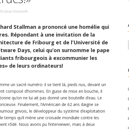
hristian Doninelli
Richard Stallman a prononcé une homélie qui
es. Répondant à une invitation de la
hitecture de Fribourg et de l’Université de
oftware Days, celui qu’on surnomme le pape
tudiants fribourgeois à excommunier les
des» de leurs ordinateurs!
me un sacré numéro: il se tient là, pieds nus, devant un
ment composé d’hommes. En guise de mise en bouche, il
tonne qu’on ne lui ait pas donné une bouteille d’eau. Le
ricieuse. Finalement, l’Américain de 62 ans daigne se
l’humour grivois, le développeur du système d’exploitation
 le temps qu’il mène une croisade mondiale contre les
ement rôdé. Nous avons pu l’interviewer, mais à deux