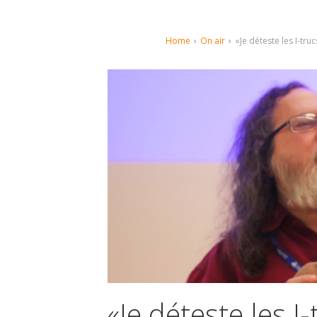
Home
›
On air
›
«Je déteste les I-truc
«Je déteste les I-