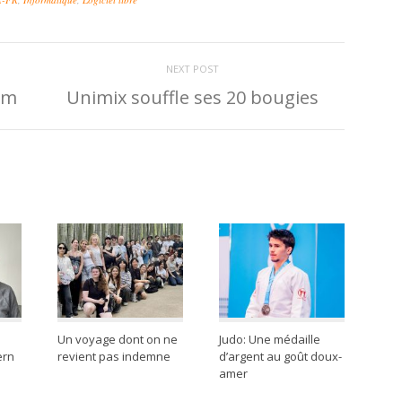
NEXT POST
um
Unimix souffle ses 20 bougies
Un voyage dont on ne
Judo: Une médaille
ern
revient pas indemne
d’argent au goût doux-
amer