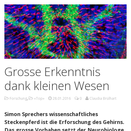
Grosse Erkenntnis
dank kleinen Wesen
Forschung
,
«Top»
28.01.2016
0
Claudia Brülhart
Simon Sprechers wissenschaftliches
Steckenpferd ist die Erforschung des Gehirns.
Das grosse Vorhaben setzt der Neurobiologe