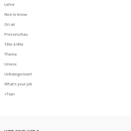
Lehre
Nice to know
On air
Presseschau
Tête à tête
Thema
Univox
Unkategorisiert
What's your job
«Top»