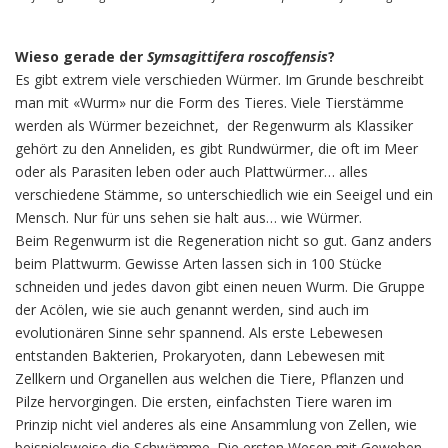
Wieso gerade der
Symsagittifera roscoffensis
?
Es gibt extrem viele verschieden Würmer. Im Grunde beschreibt
man mit «Wurm» nur die Form des Tieres. Viele Tierstämme
werden als Würmer bezeichnet, der Regenwurm als Klassiker
gehört zu den Anneliden, es gibt Rundwürmer, die oft im Meer
oder als Parasiten leben oder auch Plattwürmer… alles
verschiedene Stämme, so unterschiedlich wie ein Seeigel und ein
Mensch. Nur für uns sehen sie halt aus… wie Würmer.
Beim Regenwurm ist die Regeneration nicht so gut. Ganz anders
beim Plattwurm. Gewisse Arten lassen sich in 100 Stücke
schneiden und jedes davon gibt einen neuen Wurm. Die Gruppe
der Acölen, wie sie auch genannt werden, sind auch im
evolutionären Sinne sehr spannend. Als erste Lebewesen
entstanden Bakterien, Prokaryoten, dann Lebewesen mit
Zellkern und Organellen aus welchen die Tiere, Pflanzen und
Pilze hervorgingen. Die ersten, einfachsten Tiere waren im
Prinzip nicht viel anderes als eine Ansammlung von Zellen, wie
beispielsweise die Schwämme. Die ersten Wesen mit Geweben,