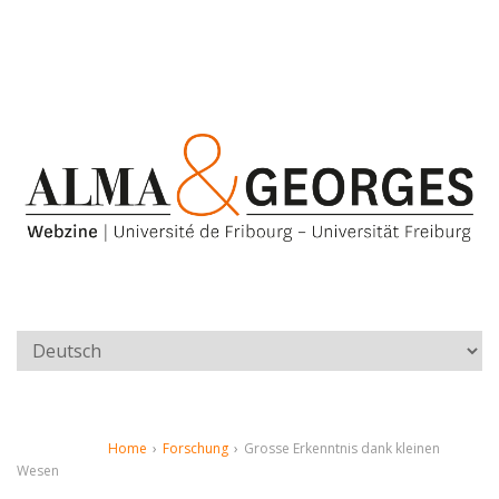
Home
›
Forschung
›
Grosse Erkenntnis dank kleinen
Wesen