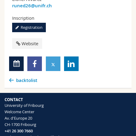
runed26@unifr.ch
Inscription
Registration
Website
backtolist
CONTACT
University of Fribourg
Welcome Center
Av. d'Europe 20
CH-1700 Fribourg
+41 26 300 7660