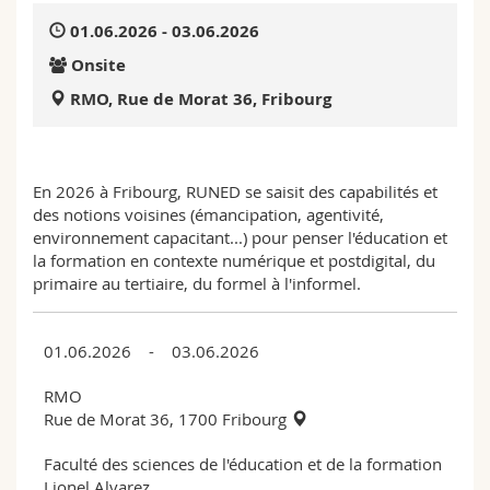
Science and Medicine
Employees
Webmail
01.06.2026 - 03.06.2026
Onsite
Interfaculty
PhD students
Course catalogue
RMO, Rue de Morat 36, Fribourg
MyUnifr
En 2026 à Fribourg, RUNED se saisit des capabilités et
des notions voisines (émancipation, agentivité,
environnement capacitant...) pour penser l'éducation et
la formation en contexte numérique et postdigital, du
primaire au tertiaire, du formel à l'informel.
01.06.2026 - 03.06.2026
RMO
Rue de Morat 36, 1700 Fribourg
Faculté des sciences de l'éducation et de la formation
Lionel Alvarez