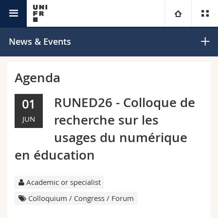
Welcome Center
University
News & Events
Faculties
Studies
Agenda
You are
Campus
Theology
RUNED26 - Colloque de
01
recherche sur les
JUN
Research
Ressources
Law
Prospective students
usages du numérique
University
Management, Economics and Social sciences
Students
Directory
en éducation
Continuing education
Humanities
Medias
Maps/Orientation
Academic or specialist
Colloquium / Congress / Forum
Education
Researchers
Libraries