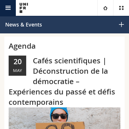
Welcome Center
University
News & Events
Faculties
Studies
Agenda
You are
Campus
Theology
Cafés scientifiques |
20
Déconstruction de la
MAY
Research
Ressources
Law
Prospective students
démocratie –
University
Management, Economics and Social sciences
Students
Directory
Expériences du passé et défis
contemporains
Continuing education
Humanities
Medias
Maps/Orientation
Education
Researchers
Libraries