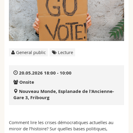
Science and Medicine
Employees
Webmail
Interfaculty
PhD students
Course catalogue
MyUnifr
General public
Lecture
20.05.2026 18:00 - 10:00
Onsite
Nouveau Monde, Esplanade de l'Ancienne-
Gare 3, Fribourg
Comment lire les crises démocratiques actuelles au
miroir de l’histoire? Sur quelles bases politiques,