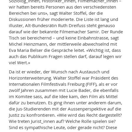
Soziolog_innen, Historiker_innen, Filmemacher_innen –
wir hatten bereits Personen aus den verschiedensten
Bereichen bei uns», sagt Walter Stoffel, der die
Diskussionen früher moderierte. Die Liste ist lang und
illuster, Alt-Bundesrätin Ruth Dreifuss steht genauso
darauf wie der bekannte Filmemacher Samir. Der Runde
Tisch sei bereichernd – und keine Einbahnstrasse, sagt
Michel Heinzmann, der mittlerweile abwechselnd mit
Eva Maria Belser die Gespräche leitet. «Wichtig ist, dass
auch das Publikum Fragen stellen darf, darauf legen wir
viel Wert.»
Da ist er wieder, der Wunsch nach Austausch und
Horizonterweiterung. Walter Stoffel war Präsident des
Internationalen Filmfestivals Freiburg (FIFF), als er vor
zwölf Jahren zusammen mit Lucie Bader, die ebenfalls
im Komitee sass, auf die Idee kam, den Film als Mittel
dafür zu benutzen. Es ging ihnen unter anderem darum,
die Jus-Studierenden mit der Aussenperspektive auf die
Justiz zu konfrontieren. «Wie wird das Recht dargestellt?
Wie treten Jurist_innen auf? Welche Rolle spielen sie?
Sind es sympathische Leute, oder gerade nicht? Diese