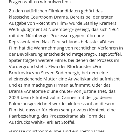
Fragen wollten wir aufwerfen.»
Zu den natürlichen Filmkandidaten gehört das
klassische Courtroom Drama. Bereits bei der ersten
Ausgabe
von «Recht im Film» wurde Stanley Kramers
Werk
«Judgment at Nuremberg» gezeigt, das sich 1961
mit den Nürnberger Prozessen gegen führende
Repräsentanten Nazi-Deutschlands befasste. «Dieser
Film hat die Wahrnehmung von rechtlichen Verfahren in
der Bevölkerung entscheidend mitgeprägt», sagt Stoffel.
Später folgten weitere Filme, bei denen der Prozess im
Vordergrund steht. Etwa der Blockbuster «Erin
Brockovic» von Steven Soderbergh, bei dem eine
alleinerziehende Mutter eine Anwaltskanzlei aufmischt
und es mit mächtigen Firmen aufnimmt. Oder das
Drama «Anatomie d’une chute» von Justine Triet, das
2023 beim Filmfestival in Cannes mit der goldenen
Palme ausgezeichnet wurde. «Interessant an diesem
Film ist, dass er für einen sehr privaten Kontext, eine
Paarbeziehung, das Prozessdrama als Form des
Ausdrucks wählt», erklärt Stoffel.
«Grosse Courtroom-Filme sind ein rhetorisches