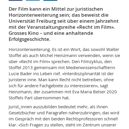
Sciences et médecine
Collaborateurs
Webmail
Der Film kann ein Mittel zur juristischen
Horizonterweiterung sein; das beweist die
Interfacultaire
Doctorants
Programme des cours
Universität Freiburg seit über einem Jahrzehnt
mit der Veranstaltungsreihe «Recht im Film».
Grosses Kino – und eine anhaltende
MyUnifr
Erfolgsgeschichte.
Horizonterweiterung. Es ist ein Wort, das sowohl Walter
Stoffel als auch Michel Heinzmann verwenden, wenn sie
über «Recht im Film» sprechen. Den Filmzyklus, den
Stoffel 2013 gemeinsam mit Medienwissenschaftlerin
Lucie Bader ins Leben rief. «Interdisziplinarität ist der
Juristerei inne. Man kann Recht nicht betreiben, ohne
sich für andere Fachgebiete zu interessieren», sagt
Heinzmann, der zusammen mit Eva Maria Belser 2020
Stoffels Part übernommen hat.
Jurist_innen auszubilden bedeutet mehr, als ihnen
Gesetzbücher und Paragrafen näherzubringen, das wird
im Gespräch mit den beiden Rechtsprofessoren schnell
klar. «Sich Fragen zu stellen, steht im Zentrum unserer