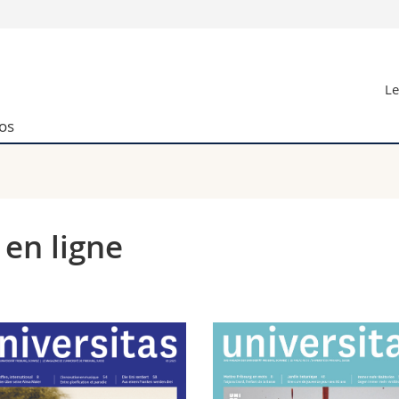
Vous êtes
Le
Futurs étudia
Etudiants
os
conomiques et sociales et management
Médias
 sciences humaines
Chercheurs
 l'éducation et de la formation
Collaborateu
t médecine
Doctorants
aire
 en ligne