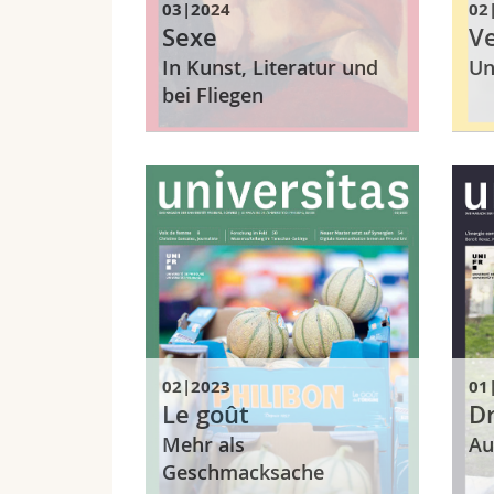
03|2024
02
Sexe
V
In Kunst, Literatur und
Un
bei Fliegen
02|2023
01
Le goût
D
Mehr als
Au
Geschmacksache