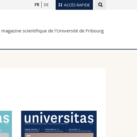
FR
DE
ACCÈS RAPIDE
Annuaire du personnel
 magazine scientifique de l'Université de Fribourg
Plan d'accès
nts
Bibliothèques
Webmail
rs
Programme des cours
MyUnifr