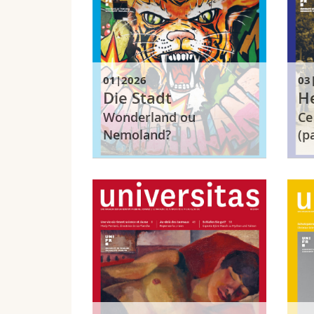
01|2026
03
Die Stadt
H
Wonderland ou
Ce
Nemoland?
(p