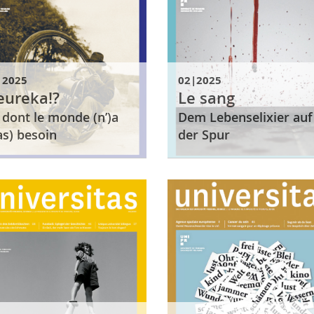
|2025
02|2025
eureka!?
Le sang
 dont le monde (n’)a
Dem Lebenselixier auf
as) besoin
der Spur