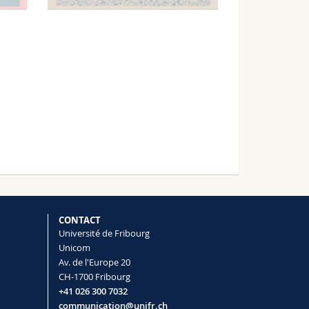
CONTACT
Université de Fribourg
Unicom
Av. de l'Europe 20
CH-1700 Fribourg
+41 026 300 7032
communication@unifr.ch