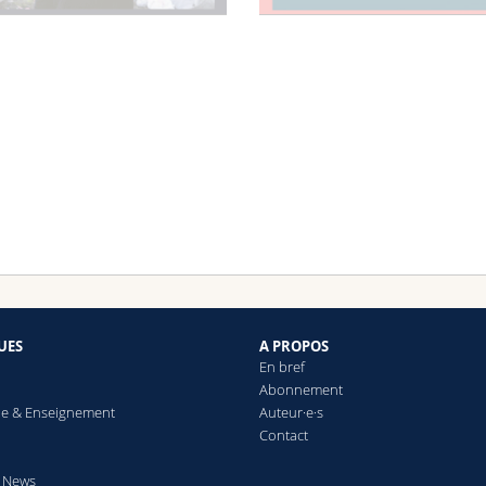
UES
A PROPOS
En bref
Abonnement
e & Enseignement
Auteur·e·s
Contact
& News