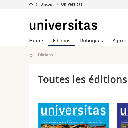
Unicom
Universitas
Université
Facultés
Universitas
Etudes
Théologie
Campus
Droit
Home
Editions
Rubriques
A prop
Recherche
Sciences é
Université
Lettres et
Formation continue
Sciences de
Editions
Sciences e
Interfacult
Toutes les éditions