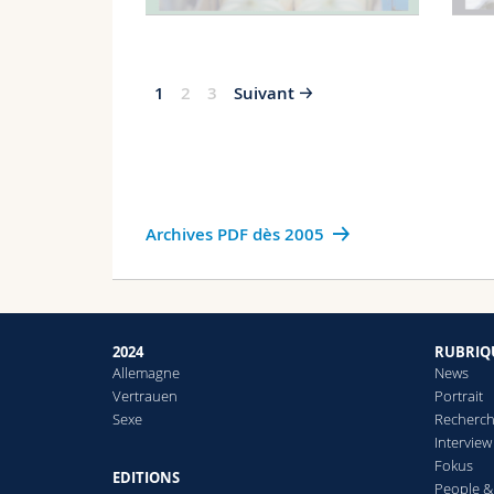
1
2
3
Suivant
Archives PDF dès 2005
2024
RUBRIQ
Allemagne
News
Vertrauen
Portrait
Sexe
Recherch
Interview
Fokus
EDITIONS
People 