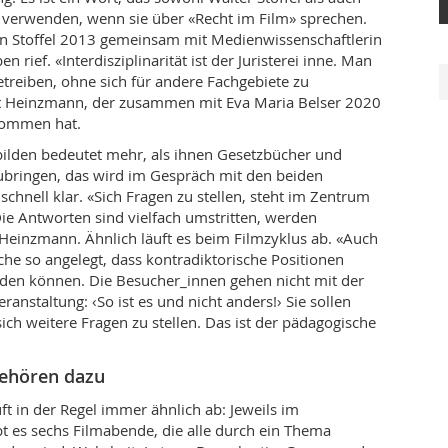
verwenden, wenn sie über «Recht im Film» sprechen.
en Stoffel 2013 gemeinsam mit Medienwissenschaftlerin
n rief. «Interdisziplinarität ist der Juristerei inne. Man
etreiben, ohne sich für andere Fachgebiete zu
agt Heinzmann, der zusammen mit Eva Maria Belser 2020
rnommen hat.
bilden bedeutet mehr, als ihnen Gesetzbücher und
ubringen, das wird im Gespräch mit den beiden
chnell klar. «Sich Fragen zu stellen, steht im Zentrum
Die Antworten sind vielfach umstritten, werden
t Heinzmann. Ähnlich läuft es beim Filmzyklus ab. «Auch
che so angelegt, dass kontradiktorische Positionen
n können. Die Besucher_innen gehen nicht mit der
anstaltung: ‹So ist es und nicht anders!› Sie sollen
sich weitere Fragen zu stellen. Das ist der pädagogische
gehören dazu
ft in der Regel immer ähnlich ab: Jeweils im
t es sechs Filmabende, die alle durch ein Thema