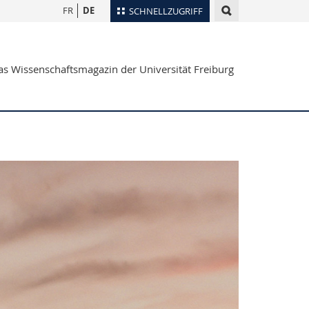
FR
DE
SCHNELLZUGRIFF
für
Personenverzeichnis
s Wissenschaftsmagazin der Universität Freiburg
Ortsplan
te
Bibliotheken
Webmail
Vorlesungsverzeichnis
MyUnifr