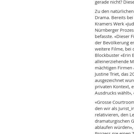
gerade nicht? Dies
Zu den natürlichen
Drama. Bereits bei
Kramers Werk
«Ju
Nürnberger Prozes
befasste. «Dieser 
der Bevölkerung en
weitere Filme, bei
Blockbuster «Erin 
alleinerziehende M
mächtigen Firmen 
Justine Triet, das
ausgezeichnet wurde
privaten Kontext, 
Ausdrucks wählt», e
«Grosse Courtroom-
den wir als Jurist_
relativieren, den 
dramaturgischen Gr
ablaufen würden», 
Prozess nie einen 