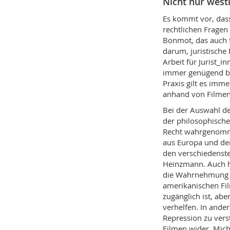
Nicht nur west
Es kommt vor, dass 
rechtlichen Fragen e
Bonmot, das auch f
darum, juristische
Arbeit für Jurist_i
immer genügend be
Praxis gilt es imme
anhand von Filmen
Bei der Auswahl de
der philosophische
Recht wahrgenommen
aus Europa und de
den verschiedenste
Heinzmann. Auch h
die Wahrnehmung d
amerikanischen Film
zugänglich ist, ab
verhelfen. In ander
Repression zu verst
Filmen wider. Mic