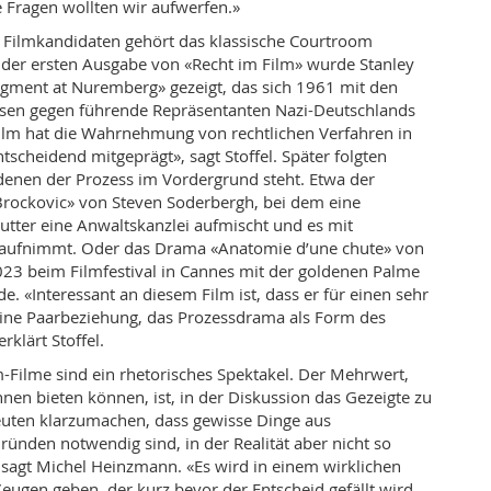
e Fragen wollten wir aufwerfen.»
 Filmkandidaten gehört das klassische Courtroom
 der ersten Ausgabe
von «Recht im Film» wurde Stanley
dgment at Nuremberg» gezeigt, das sich 1961 mit den
sen gegen führende Repräsentanten Nazi-Deutschlands
Film hat die Wahrnehmung von rechtlichen Verfahren in
tscheidend mitgeprägt», sagt Stoffel. Später folgten
 denen der Prozess im Vordergrund steht. Etwa der
Brockovic» von Steven Soderbergh, bei dem eine
utter eine Anwaltskanzlei aufmischt und es mit
aufnimmt. Oder das Drama «Anatomie d’une chute» von
 2023 beim Filmfestival in Cannes mit der goldenen Palme
. «Interessant an diesem Film ist, dass er für einen sehr
eine Paarbeziehung, das Prozessdrama als Form des
rklärt Stoffel.
Filme sind ein rhetorisches Spektakel. Der Mehrwert,
innen bieten können, ist, in der Diskussion das Gezeigte zu
Leuten klarzumachen, dass gewisse Dinge aus
ünden notwendig sind, in der Realität aber nicht so
sagt Michel Heinzmann. «Es wird in einem wirklichen
Zeugen geben, der kurz bevor der Entscheid gefällt wird,