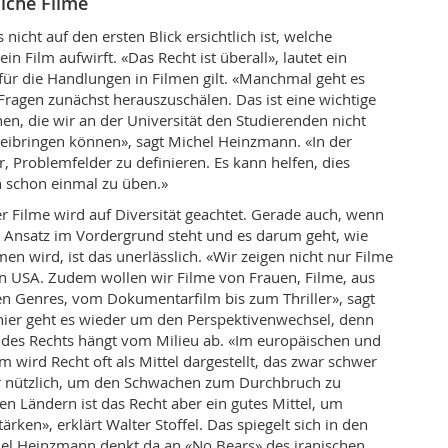
liche Filme
nicht auf den ersten Blick ersichtlich ist, welche
in Film aufwirft. «Das Recht ist überall», lautet ein
ür die Handlungen in Filmen gilt. «Manchmal geht es
 Fragen zunächst herauszuschälen. Das ist eine wichtige
nnen, die wir an der Universität den Studierenden nicht
ibringen können», sagt Michel Heinzmann. «In der
r, Problemfelder zu definieren. Es kann helfen, dies
 schon einmal zu üben.»
r Filme wird auf Diversität geachtet. Gerade auch, wenn
 Ansatz im Vordergrund steht und es darum geht, wie
 wird, ist das unerlässlich. «Wir zeigen nicht nur Filme
n USA. Zudem wollen wir Filme von Frauen, Filme, aus
n Genres, vom Dokumentarfilm bis zum Thriller», sagt
ier geht es wieder um den Perspektivenwechsel, denn
es Rechts hängt vom Milieu ab. «Im europäischen und
 wird Recht oft als Mittel dargestellt, das zwar schwer
er nützlich, um den Schwachen zum Durchbruch zu
en Ländern ist das Recht aber ein gutes Mittel, um
ärken», erklärt Walter Stoffel. Das spiegelt sich in den
hel Heinzmann denkt da an «No Bears» des iranischen