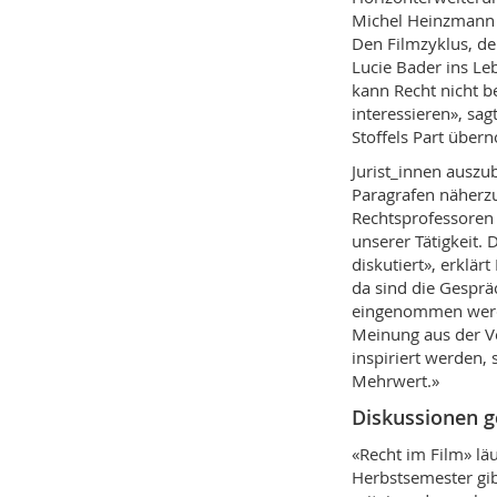
Michel Heinzmann 
Den Filmzyklus, d
Lucie Bader ins Lebe
kann Recht nicht b
interessieren», s
Stoffels Part übe
Jurist_innen auszu
Paragrafen näherz
Rechtsprofessoren s
unserer Tätigkeit. 
diskutiert», erklär
da sind die Gesprä
eingenommen werde
Meinung aus der Ver
inspiriert werden, 
Mehrwert.»
Diskussionen 
«Recht im Film» läu
Herbstsemester gib