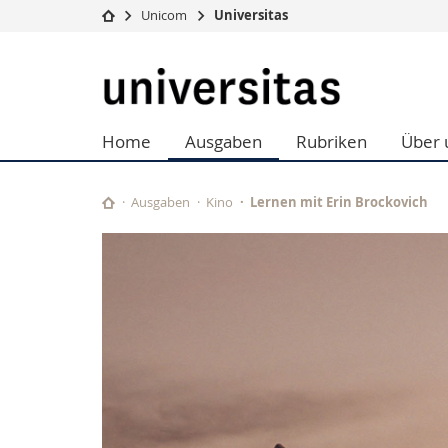
Unicom
Universitas
Universität
Fakultäten
Universitas
Studium
Theologische Fa
Campus
Rechtswissensch
Home
Ausgaben
Rubriken
Über 
Forschung
Wirtschafts- un
Universität
Philosophische 
Weiterbildung
Fak. für Erzieh
Ausgaben
Kino
Lernen mit Erin Brockovich
Math.-Nat. und
Interfakultär