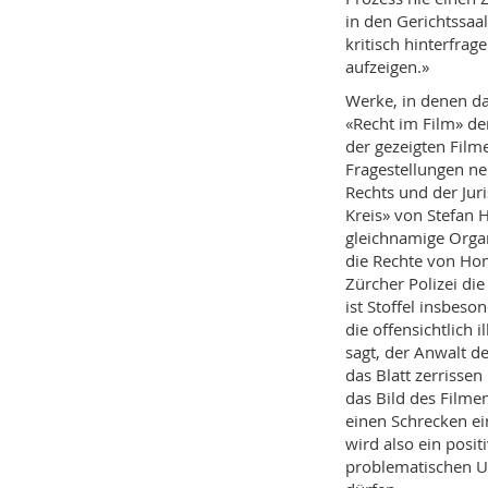
in den Gerichtssaa
kritisch hinterfra
aufzeigen.»
Werke, in denen das
«Recht im Film» de
der gezeigten Film
Fragestellungen n
Rechts und der Juri
Kreis» von Stefan H
gleichnamige Organ
die Rechte von Hom
Zürcher Polizei di
ist Stoffel insbeso
die offensichtlich i
sagt, der Anwalt de
das Blatt zerrissen
das Bild des Filme
einen Schrecken ei
wird also ein posit
problematischen Um