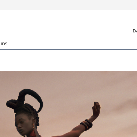
Informationen 
Da
k.
Studieninteressier
aftliche Fak.
Studierende
uns
d Sozialwissenschaftliche Fak.
Medien
Fak.
Forschende
ungs- und Bildungswissenschaften
Mitarbeitende
 Med. Fak.
Doktorierende