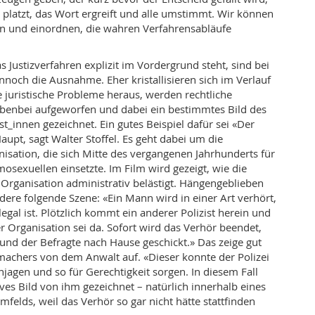
l platzt, das Wort ergreift und alle umstimmt. Wir können
gen und einordnen, die wahren Verfahrensabläufe
 Justizverfahren explizit im Vordergrund steht, sind bei
nnoch die Ausnahme. Eher kristallisieren sich im Verlauf
e juristische Probleme heraus, werden rechtliche
ebenbei aufgeworfen und dabei ein bestimmtes Bild des
st_innen gezeichnet. Ein gutes Beispiel dafür sei «Der
aupt, sagt Walter Stoffel. Es geht dabei um die
isation, die sich Mitte des vergangenen Jahrhunderts für
osexuellen einsetzte. Im Film wird gezeigt, wie die
e Organisation administrativ belästigt. Hängengeblieben
ndere folgende Szene: «Ein Mann wird in einer Art verhört,
llegal ist. Plötzlich kommt ein anderer Polizist herein und
r Organisation sei da. Sofort wird das Verhör beendet,
 und der Befragte nach Hause geschickt.» Das zeige gut
machers von dem Anwalt auf. «Dieser konnte der Polizei
njagen und so für Gerechtigkeit sorgen. In diesem Fall
ives Bild von ihm gezeichnet – natürlich innerhalb eines
felds, weil das Verhör so gar nicht hätte stattfinden