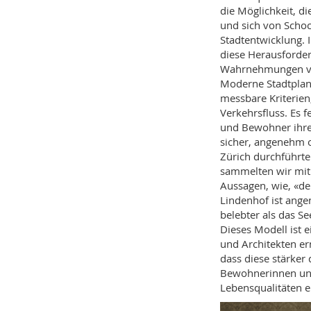
die Möglichkeit, d
und sich von Schock
Stadtentwicklung. 
diese Herausforder
Wahrnehmungen vo
Moderne Stadt­pla­nu
messbare Kriterie
Verkehrsfluss. Es 
und Bewohner ihre
sicher, angenehm 
Zürich durchführt
sammelten wir mit
Aussagen, wie, «der
Lindenhof ist ange
belebter als das Se
Dieses Modell ist 
und Architekten er
dass diese stärke
Bewohnerinnen und
Lebens­qualitäten 