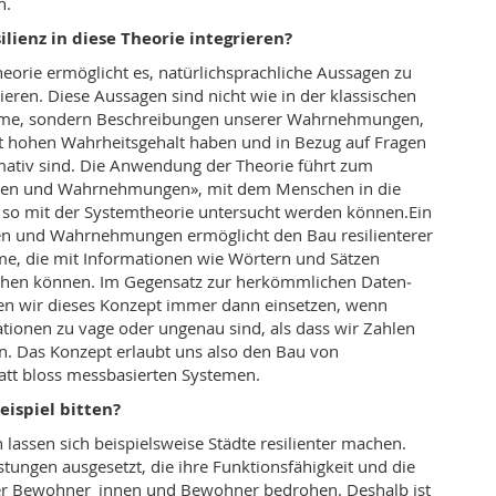
n.
silienz in diese Theorie integrieren?
eorie ermöglicht es, natürlichsprach­liche Aussagen zu
ieren. Diese Aussagen sind nicht wie in der klassischen
me, sondern Beschreibungen unserer Wahrnehmungen,
t hohen Wahrheitsgehalt haben und in Bezug auf Fragen
rmativ sind. Die Anwendung der Theorie führt zum
ten und Wahrnehmungen», mit dem Menschen in die
d so mit der Systemtheorie untersucht werden können.Ein
n und Wahrnehmungen ermöglicht den Bau resilienterer
me, die mit Informationen wie Wörtern und Sätzen
hen können. Im Gegensatz zur herkömmlichen Daten­
en wir dieses Konzept immer dann einsetzen, wenn
tionen zu vage oder ungenau sind, als dass wir Zahlen
. Das Konzept erlaubt uns also den Bau von
tt bloss messbasierten Systemen.
eispiel bitten?
lassen sich beispielsweise Städte resilienter machen.
stungen ausgesetzt, die ihre Funktionsfähigkeit und die
rer Bewohner_innen und Bewohner bedrohen. Deshalb ist