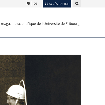
FR
DE
ACCÈS RAPIDE
Annuaire du personnel
 magazine scientifique de l'Université de Fribourg
Plan d'accès
nts
Bibliothèques
Webmail
rs
Programme des cours
MyUnifr