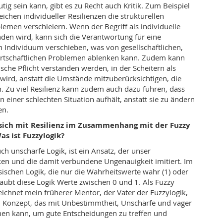
ig sein kann, gibt es zu Recht auch Kritik. Zum Beispiel
ichen individueller Resilienzen die strukturellen
emen verschleiern. Wenn der Begriff als individuelle
nden wird, kann sich die Verantwortung für eine
n Individuum verschieben, was von gesellschaftlichen,
wirtschaftlichen Problemen ablenken kann. Zudem kann
ische Pflicht verstanden werden, in der Scheitern als
wird, anstatt die Umstände mitzuberücksichtigen, die
. Zu viel Resilienz kann zudem auch dazu führen, dass
n einer schlechten Situation aufhält, anstatt sie zu ändern
en.
 sich mit Resilienz im Zusammenhang mit der Fuzzy
s ist Fuzzylogik?
ch unscharfe Logik, ist ein Ansatz, der unser
en und die damit verbundene Ungenauigkeit imitiert. Im
sischen Logik, die nur die Wahrheitswerte wahr (1) oder
rlaubt diese Logik Werte zwischen 0 und 1. Als Fuzzy
ichnet mein früherer Mentor, der Vater der Fuzzylogik,
in Konzept, das mit Unbestimmtheit, Unschärfe und vager
en kann, um gute Entscheidungen zu treffen und