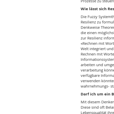
Prozesse zu steuer
Wie lässt sich Re
Die Fuzzy Systemth
Resilienz zu formul
Denkweise Theore
die einen möglichs
zur Resilienz info
«Rechnen mit Wor
Welt integriert un
Rechnen mit Worte
Informationssyste
arbeiten und umge
verarbeitung könn
verfügbare Informa
verwenden könnten
wahrnehmungs- sta
Darf ich um ein B
Mit diesem Denken 
Diese sind oft Bela
Lebensqualität ih