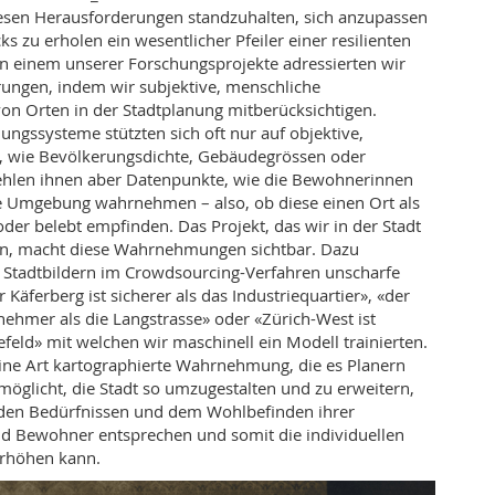
iesen Herausforderungen standzuhalten, sich anzupassen
s zu erholen ein wesentlicher Pfeiler einer resilienten
In einem unserer Forschungsprojekte adressierten wir
ungen, indem wir subjektive, menschliche
n Orten in der Stadtplanung
mitberücksichtigen.
­ng­s­
­systeme stützten sich oft nur auf objektive,
n, wie Bevölkerungsdichte, Gebäudegrössen oder
fehlen ihnen aber Datenpunkte, wie die Bewohnerinnen
 Umgebung wahrnehmen – also, ob diese einen Ort als
oder belebt empfinden.
Das Projekt, das wir in der Stadt
en, macht diese Wahrnehmungen sichtbar. Dazu
 Stadtbildern im Crowdsourcing-Verfahren unscharfe
 Käferberg ist sicherer als das Industriequartier», «der
nehmer als die Langstrasse» oder «Zürich-West ist
efeld» mit welchen wir maschinell ein Modell trainierten.
eine Art kartographierte
Wahrnehmung,
die es Planern
möglicht, die Stadt so umzugestalten und zu erweitern,
r den Bedürfnissen und dem Wohlbefinden ihrer
 Bewohner entsprechen und somit die individuellen
erhöhen kann.