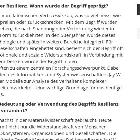
er Resilienz. Wann wurde der Begriff geprägt?
ch vom lateinischen Verb
resilire
ab, was so viel heisst wie
prallen oder zurückschrecken. Mit dem Begriff wurden
rieben, die nach Spannung oder Verformung wieder in
 Form zurückkehrten. In den 50er Jahren wurde dieses
ologie und später in weitere Bereiche integriert. Für
sellschaften eingebettet sind, bezieht sich der Begriff oft
otionale und soziale Widerstandskraft. In Verbindung mit
em Denken wurde der Begriff in den
ten zu einem zentralen Forschungsschwerpunkt. Dabei
iten des Informatikers und Systemwissenschaftlers Jay W.
der Modelle zur Analyse des Verhaltens komplexer
eit entwickelte – eine wichtige Grundlage für das heutige
s.
 Bedeutung oder Verwendung des Begriffs Resilienz
t verändert?
nächst in der Materialwissenschaft gebraucht. Heute
mit nicht nur die Widerstandskraft von Menschen,
Ökosystemen, Organisationen und Gesellschaften. Die
tlerin Donella Meadows, eine Doktorandin von Jay W.