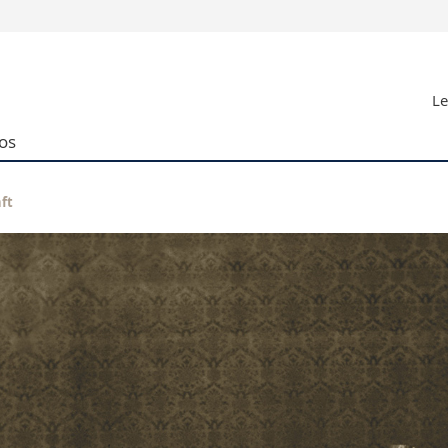
Vous êtes
Le
Futurs étudia
Etudiants
os
conomiques et sociales et management
Médias
 sciences humaines
Chercheurs
 l'éducation et de la formation
Collaborateu
ft
t médecine
Doctorants
aire