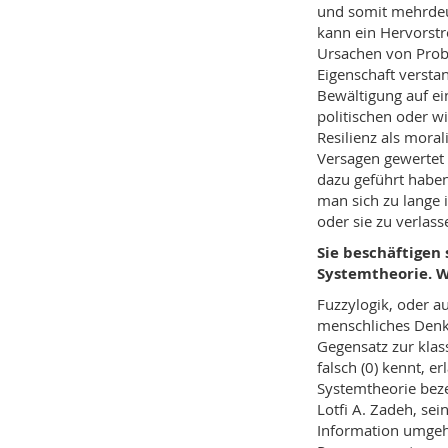
und somit mehrdeut
kann ein Hervorstre
Ursachen von Probl
Eigenschaft versta
Bewältigung auf ei
politischen oder 
Resilienz als moral
Versagen gewertet 
dazu geführt haben
man sich zu lange i
oder sie zu verlass
Sie beschäftigen
Systemtheorie. Wa
Fuzzylogik, oder au
menschliches Denk
Gegensatz zur klas
falsch (0) kennt, e
Systemtheorie beze
Lotfi A. Zadeh, se
Information umgeh