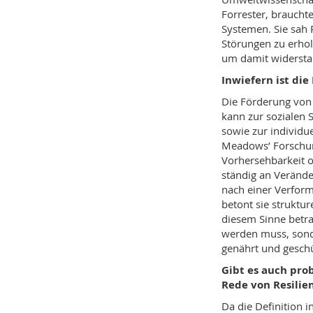
Forrester, braucht
Systemen. Sie sah R
Störungen zu erhol
um damit widersta
Inwiefern ist die
Die Förderung von R
kann zur sozialen S
sowie zur individu
Meadows’ Forschung
Vorhersehbarkeit o
ständig an Veränd
nach einer Verform
betont sie struktu
diesem Sinne betrac
werden muss, sonde
genährt und geschü
Gibt es auch pro
Rede von Resilie
Da die Definition 