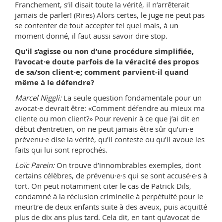
Franchement, s’il disait toute la vérité, il n’arrêterait
jamais de parler! (Rires) Alors certes, le juge ne peut pas
se contenter de tout accepter tel quel mais, à un
moment donné, il faut aussi savoir dire stop.
Qu’il s’agisse ou non d’une procédure simplifiée,
l’avocat·e doute parfois de la véracité des propos
de sa/son client·e; comment parvient-il quand
même à le défendre?
Marcel Niggli:
La seule question fondamentale pour un
avocat·e devrait être: «Comment défendre au mieux ma
cliente ou mon client?» Pour revenir à ce que j’ai dit en
début d’entretien, on ne peut jamais être sûr qu’un·e
prévenu·e dise la vérité, qu’il conteste ou qu’il avoue les
faits qui lui sont reprochés.
Loïc Parein:
On trouve d’innombrables exemples, dont
certains célèbres, de prévenu·e·s qui se sont accusé·e·s à
tort. On peut notamment citer le cas de Patrick Dils,
condamné à la réclusion criminelle à perpétuité pour le
meurtre de deux enfants suite à des aveux, puis acquitté
plus de dix ans plus tard. Cela dit, en tant qu’avocat de