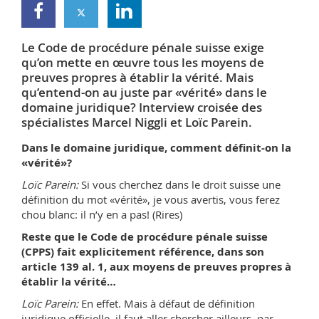
Sciences et médecine
Collaborateurs
Webmail
Le Code de procédure pénale suisse exige
Interfacultaire
Doctorants
Programme des cours
qu’on mette en œuvre tous les moyens de
preuves propres à établir la vérité. Mais
MyUnifr
qu’entend-on au juste par «vérité» dans le
domaine juridique? Interview croisée des
spécialistes Marcel Niggli et Loïc Parein.
Dans le domaine juridique, comment définit-on la
«vérité»?
Loïc Parein:
Si vous cherchez dans le droit suisse une
définition du mot «vérité», je vous avertis, vous ferez
chou blanc: il n’y en a pas! (Rires)
Reste que le Code de procédure pénale suisse
(CPPS) fait explicitement référence, dans son
article 139 al. 1, aux moyens de preuves propres à
établir la vérité…
Loïc Parein:
En effet. Mais à défaut de définition
juridique officielle, il faut aller chercher ailleurs, par