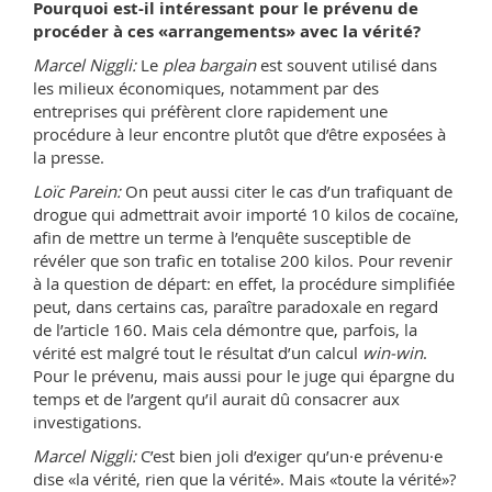
Pourquoi est-il intéressant pour le prévenu de
procéder à ces «arrangements» avec la vérité?
Marcel Niggli:
Le
plea bargain
est souvent utilisé dans
les milieux économiques, notamment par des
entreprises qui préfèrent clore rapidement une
procédure à leur encontre plutôt que d’être exposées à
la presse.
Loïc Parein:
On peut aussi citer le cas d’un trafiquant de
drogue qui admettrait avoir importé 10 kilos de cocaïne,
afin de mettre un terme à l’enquête susceptible de
révéler que son trafic en totalise 200 kilos. Pour revenir
à la question de départ: en effet, la procédure simplifiée
peut, dans certains cas, paraître paradoxale en regard
de l’article 160. Mais cela démontre que, parfois, la
vérité est malgré tout le résultat d’un calcul
win-win
.
Pour le prévenu, mais aussi pour le juge qui épargne du
temps et de l’argent qu’il aurait dû consacrer aux
investigations.
Marcel Niggli:
C’est bien joli d’exiger qu’un·e prévenu·e
dise «la vérité, rien que la vérité». Mais «toute la vérité»?