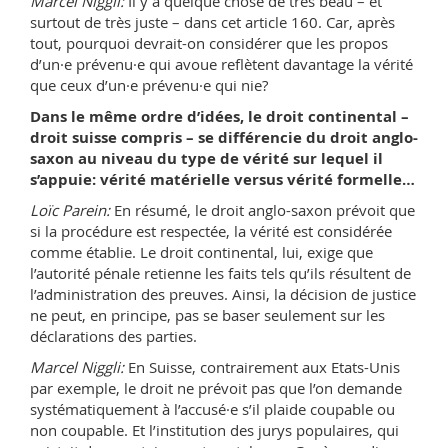
Marcel Niggli:
Il y a quelque chose de très beau – et
surtout de très juste – dans cet article 160. Car, après
tout, pourquoi devrait-on considérer que les propos
d’un·e prévenu·e qui avoue reflètent davantage la vérité
que ceux d’un·e prévenu·e qui nie?
Dans le même ordre d’idées, le droit continental –
droit suisse compris – se différencie du droit anglo-
saxon au niveau du type de vérité sur lequel il
s’appuie: vérité matérielle versus vérité formelle…
Loïc Parein:
En résumé, le droit anglo-saxon prévoit que
si la procédure est respectée, la vérité est considérée
comme établie. Le droit continental, lui, exige que
l’autorité pénale retienne les faits tels qu’ils résultent de
l’administration des preuves. Ainsi, la décision de justice
ne peut, en principe, pas se baser seulement sur les
déclarations des parties.
Marcel Niggli:
En Suisse, contrairement aux Etats-Unis
par exemple, le droit ne prévoit pas que l’on demande
systématiquement à l’accusé·e s’il plaide coupable ou
non coupable. Et l’institution des jurys populaires, qui