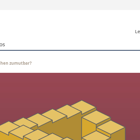
Vous êtes
Le
Futurs étudia
Etudiants
os
conomiques et sociales et management
Médias
 sciences humaines
Chercheurs
 l'éducation et de la formation
Collaborateu
schen zumutbar?
t médecine
Doctorants
aire