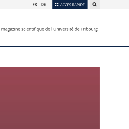
FR
DE
ACCÈS RAPIDE
Annuaire du personnel
 magazine scientifique de l'Université de Fribourg
Plan d'accès
nts
Bibliothèques
Webmail
rs
Programme des cours
MyUnifr