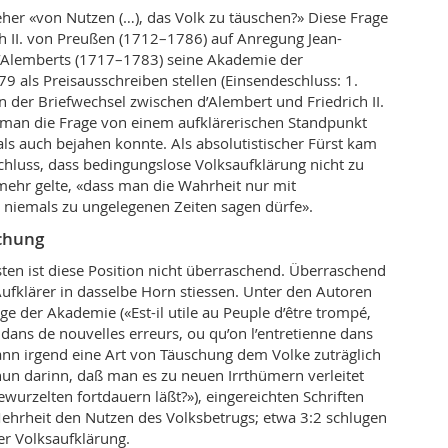
 eher «von Nutzen (…), das Volk zu täuschen?» Diese Frage
ich II. von Preußen (1712–1786) auf Anregung Jean-
d’Alemberts (1717–1783) seine Akademie der
9 als Preisausschreiben stellen (Einsendeschluss: 1.
n der Briefwechsel zwischen d’Alembert und Friedrich II.
s man die Frage von einem aufklärerischen Standpunkt
ls auch bejahen konnte. Als absolutistischer Fürst kam
chluss, dass bedingungslose Volksaufklärung nicht zu
mehr gelte, «dass man die Wahrheit nur mit
 niemals zu ungelegenen Zeiten sagen dürfe».
schung
sten ist diese Position nicht überraschend. Überraschend
 Aufklärer in dasselbe Horn stiessen. Unter den Autoren
age der Akademie («Est-il utile au Peuple d’être trompé,
e dans de nouvelles erreurs, ou qu’on l’entretienne dans
 Kann irgend eine Art von Täuschung dem Volke zuträglich
nun darinn, daß man es zu neuen Irrthümern verleitet
ewurzelten fortdauern läßt?»), eingereichten Schriften
ehrheit den Nutzen des Volksbetrugs; etwa 3:2 schlugen
er Volksaufklärung.