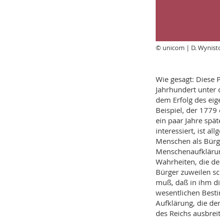
© unicom | D. Wynist
Wie gesagt: Diese 
Jahrhundert unter 
dem Erfolg des ei
Beispiel, der 1779
ein paar Jahre spä
interessiert, ist a
Menschen als Bürger
Menschenaufklärun
Wahrheiten, die de
Bürger zuweilen sch
muß, daß in ihm d
wesentlichen Best
Aufklärung, die der
des Reichs ausbrei