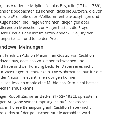
or, das Akademie-Mitglied Nicolas Beguelin (1714 –1789),
Tendenz beobachten zu können, dass die Autoren, die von
en wie «Freiheit» oder «Vollkommenheit» ausgingen und
ge hatten, die Frage verneinten; diejenigen aber,
istierenden Menschen vor Augen hatten, die Frage
sere Übel als den Irrtum abzuwenden». Die Jury der
unparteiisch und teilte den Preis.
und zwei Meinungen
ger, Friedrich Adolph Maximilian Gustav von Castillon
 davon aus, dass das Volk einen schwachen und
d habe und der Führung bedürfe. Dabei sei es nicht
für Weisungen zu entwickeln. Die Wahrheit sei nur für die
 der Nation, relevant; allen übrigen können
in, schliesslich mahle eine Mühle das
Korn nicht besser,
echanismus kenne.
äger, Rudolf Zacharias Becker (1752–1822), spiesste in
gen Ausgabe seiner ursprünglich auf Französisch
schrift diese Behauptung auf: Castillon habe «nicht
Volk, das auf der politischen Mühle gemahlen wird,