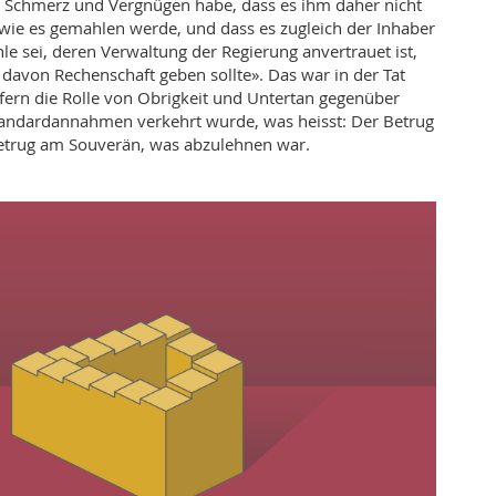
Schmerz und Vergnügen habe, dass es ihm daher nicht
, wie es gemahlen werde, und dass es zugleich der Inhaber
le sei, deren Verwaltung der Regierung anvertrauet ist,
davon Rechenschaft geben sollte». Das war in der Tat
ofern die Rolle von Obrigkeit und Untertan gegenüber
tandardannahmen verkehrt wurde, was heisst: Der Betrug
Betrug am Souverän, was abzulehnen war.