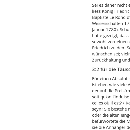
Sei es daher nicht
liess König Friedr
Baptiste Le Rond 
Wissenschaften 177
Januar 1780). Scho
hatte gezeigt, das
sowohl verneinen a
Friedrich zu dem S
wünschen sei; viel
Zurückhaltung und
3:2 für die Täu
Für einen Absoluti
ist eher, wie viele
der auf die Preisfr
soit qu’on l’induis
celles où il est? /
seyn? Sie bestehe 
oder die alten eing
befürwortete die M
sie die Anhänger d