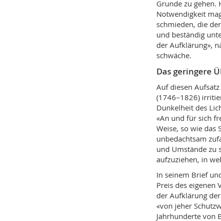
Grunde zu gehen. H
Notwendigkeit mag 
schmieden, die der
und beständig unt
der Aufklärung», n
schwäche.
Das geringere Ü
Auf diesen Aufsat
(1746–1826) irritie
Dunkelheit des Lic
«An und für sich fr
Weise, so wie das S
unbedachtsam zufah
und Umstände zu s
aufzuziehen, in we
In seinem Brief un
Preis des eigenen 
der Aufklärung de
«von jeher Schutz
Jahrhunderte von 