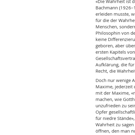
«Die Wahrheit ist
Bachmann (1926–1
erleiden musste, w
für die der Wahrhe
Menschen, sondern
Philosophin von de
keine Differenzier
geboren, aber übera
ersten Kapitels vo
Gesellschaftsvertra
Aufklärung, die fü
Recht, die Wahrheit
Doch nur wenige Au
Maxime, jederzeit d
mit der Maxime, «
machen, wie Gotth
unzufrieden zu sei
Opfer gesellschaftl
für niedre Stände»
Wahrheit zu sagen
öffnen, den man nu