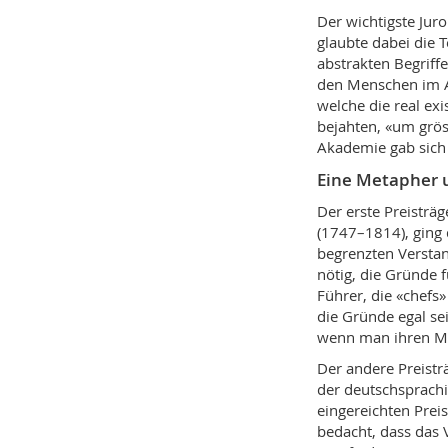
Der wichtigste Jur
glaubte dabei die 
abstrakten Begriff
den Menschen im Au
welche die real ex
bejahten, «um grös
Akademie gab sich 
Eine Metapher 
Der erste Preisträ
(1747–1814), ging
begrenzten Verstan
nötig, die Gründe 
Führer, die «chefs»
die Gründe egal se
wenn man ihren M
Der andere Preistr
der deutschsprachi
eingereichten Preis
bedacht, dass das 