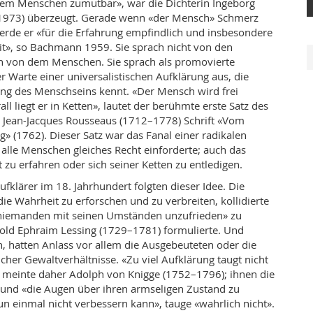
 dem Menschen zumutbar», war die Dichterin Ingeborg
973) überzeugt. Gerade wenn «der Mensch» Schmerz
erde er «für die Erfahrung empfindlich und insbesondere
it», so Bachmann 1959. Sie sprach nicht von den
 von dem Menschen. Sie sprach als promovierte
r Warte einer universalistischen Aufklärung aus, die
ung des Menschseins kennt. «Der Mensch wird frei
ll liegt er in Ketten», lautet der berühmte erste Satz des
n Jean-Jacques Rousseaus (1712–1778) Schrift «Vom
g» (1762). Dieser Satz war das Fanal einer radikalen
r alle Menschen gleiches Recht einforderte; auch das
 zu erfahren oder sich seiner Ketten zu entledigen.
fklärer im 18. Jahrhundert folgten dieser Idee. Die
ie Wahrheit zu erforschen und zu verbreiten, kollidierte
niemanden mit seinen Umständen unzufrieden» zu
old Ephraim Lessing (1729–1781) formulierte. Und
n, hatten Anlass vor allem die Ausgebeuteten oder die
icher Gewaltverhältnisse. «Zu viel Aufklärung taugt nicht
, meinte daher Adolph von Knigge (1752–1796); ihnen die
 und «die Augen über ihren armseligen Zustand zu
n einmal nicht verbessern kann», tauge «wahrlich nicht».