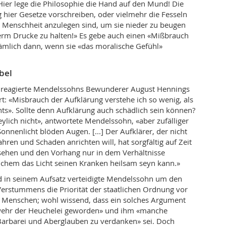
ier lege die Philosophie die Hand auf den Mund! Die
hier Gesetze vorschreiben, oder vielmehr die Fesseln
 Menschheit anzulegen sind, um sie nieder zu beugen
erm Drucke zu halten!» Es gebe auch einen «Mißbrauch
ämlich dann, wenn sie «das moralische Gefühl»
bel
z reagierte Mendelssohns Bewunderer August Hennings
rt: «Misbrauch der Aufklärung verstehe ich so wenig, als
hts». Sollte denn Aufklärung auch schädlich sein können?
eylich nicht», antwortete Mendelssohn, «aber zufälliger
onnenlicht blöden Augen. [...] Der Aufklärer, der nicht
ren und Schaden anrichten will, hat sorgfältig auf Zeit
ehen und den Vorhang nur in dem Verhältnisse
lchem das Licht seinen Kranken heilsam seyn kann.»
d in seinem Aufsatz verteidigte Mendelssohn um den
Verstummens die Priorität der staatlichen Ordnung vor
r Menschen; wohl wissend, dass ein solches Argument
wehr der Heuchelei geworden» und ihm «manche
Barbarei und Aberglauben zu verdanken» sei. Doch