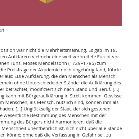
orf
Position war nicht die Mehrheitsmeinung. Es gab im 18.
den Aufklärern vielmehr eine weit verbreitete Furcht vor
genen Tuns. Moses Mendelssohn (1729–1786) zum
 die Preisfrage der Akademie noch ungehörig fand, führte
ter aus: «Die Aufklärung, die den Menschen als Mensch
llgemein ohne Unterschiede der Stände; die Aufklärung des
 betrachtet, modifiziert sich nach Stand und Beruf. [...]
g kann mit Bürgeraufklärung in Streit kommen. Gewisse
m Menschen, als Mensch, nützlich sind, können ihm als
aden. [...] Unglückselig der Staat, der sich gestehen
ie wesentliche Bestimmung des Menschen mit der
immung des Bürgers nicht harmonieren, daß die
 Menschheit unentbehrlich ist, sich nicht über alle Stände
ten könne; ohne daß die Verfassung in Gefahr sei, zu