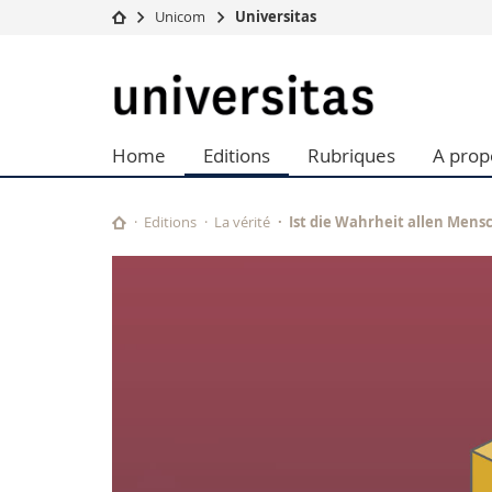
Unicom
Universitas
Université
Facultés
Universitas
Etudes
Théologie
Campus
Droit
Home
Editions
Rubriques
A prop
Recherche
Sciences é
Université
Lettres et
Formation continue
Sciences de
Editions
La vérité
Ist die Wahrheit allen Men
Sciences e
Interfacult