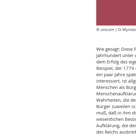
© unicom | D. Wynist
Wie gesagt: Diese 
Jahrhundert unter 
dem Erfolg des ei
Beispiel, der 1779
ein paar Jahre spä
interessiert, ist a
Menschen als Bürger
Menschenaufklärun
Wahrheiten, die de
Bürger zuweilen sch
muß, daß in ihm d
wesentlichen Best
Aufklärung, die der
des Reichs ausbrei