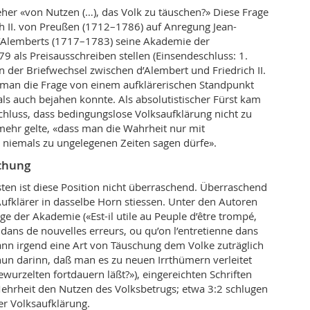
 eher «von Nutzen (…), das Volk zu täuschen?» Diese Frage
ich II. von Preußen (1712–1786) auf Anregung Jean-
d’Alemberts (1717–1783) seine Akademie der
9 als Preisausschreiben stellen (Einsendeschluss: 1.
n der Briefwechsel zwischen d’Alembert und Friedrich II.
s man die Frage von einem aufklärerischen Standpunkt
ls auch bejahen konnte. Als absolutistischer Fürst kam
chluss, dass bedingungslose Volksaufklärung nicht zu
mehr gelte, «dass man die Wahrheit nur mit
 niemals zu ungelegenen Zeiten sagen dürfe».
schung
sten ist diese Position nicht überraschend. Überraschend
 Aufklärer in dasselbe Horn stiessen. Unter den Autoren
age der Akademie («Est-il utile au Peuple d’être trompé,
e dans de nouvelles erreurs, ou qu’on l’entretienne dans
 Kann irgend eine Art von Täuschung dem Volke zuträglich
nun darinn, daß man es zu neuen Irrthümern verleitet
ewurzelten fortdauern läßt?»), eingereichten Schriften
ehrheit den Nutzen des Volksbetrugs; etwa 3:2 schlugen
er Volksaufklärung.