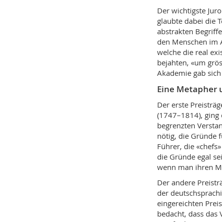
Der wichtigste Jur
glaubte dabei die 
abstrakten Begriff
den Menschen im Au
welche die real ex
bejahten, «um grös
Akademie gab sich 
Eine Metapher 
Der erste Preisträ
(1747–1814), ging
begrenzten Verstan
nötig, die Gründe 
Führer, die «chefs»
die Gründe egal se
wenn man ihren M
Der andere Preistr
der deutschsprachi
eingereichten Preis
bedacht, dass das 