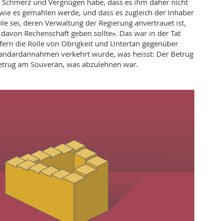
Schmerz und Vergnügen habe, dass es ihm daher nicht
, wie es gemahlen werde, und dass es zugleich der Inhaber
le sei, deren Verwaltung der Regierung anvertrauet ist,
davon Rechenschaft geben sollte». Das war in der Tat
ofern die Rolle von Obrigkeit und Untertan gegenüber
tandardannahmen verkehrt wurde, was heisst: Der Betrug
Betrug am Souverän, was abzulehnen war.