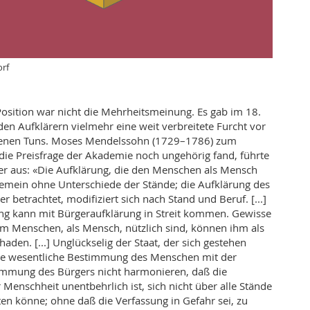
orf
Position war nicht die Mehrheitsmeinung. Es gab im 18.
den Aufklärern vielmehr eine weit verbreitete Furcht vor
genen Tuns. Moses Mendelssohn (1729–1786) zum
 die Preisfrage der Akademie noch ungehörig fand, führte
ter aus: «Die Aufklärung, die den Menschen als Mensch
llgemein ohne Unterschiede der Stände; die Aufklärung des
 betrachtet, modifiziert sich nach Stand und Beruf. [...]
g kann mit Bürgeraufklärung in Streit kommen. Gewisse
m Menschen, als Mensch, nützlich sind, können ihm als
aden. [...] Unglückselig der Staat, der sich gestehen
ie wesentliche Bestimmung des Menschen mit der
immung des Bürgers nicht harmonieren, daß die
 Menschheit unentbehrlich ist, sich nicht über alle Stände
ten könne; ohne daß die Verfassung in Gefahr sei, zu