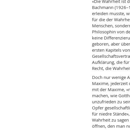
«Die Wahrheit ist
Bachmann (1926–1
erleiden musste, w
für die der Wahrhe
Menschen, sondern
Philosophin von de
keine Differenzier
geboren, aber übera
ersten Kapitels vo
Gesellschaftsvertra
Aufklärung, die fü
Recht, die Wahrheit
Doch nur wenige Au
Maxime, jederzeit d
mit der Maxime, «
machen, wie Gotth
unzufrieden zu sei
Opfer gesellschaftl
für niedre Stände»
Wahrheit zu sagen
öffnen, den man nu