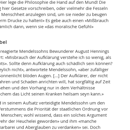
ier lege die Philosophie die Hand auf den Mund! Die
hier Gesetze vorschreiben, oder vielmehr die Fesseln
 Menschheit anzulegen sind, um sie nieder zu beugen
erm Drucke zu halten!» Es gebe auch einen «Mißbrauch
ämlich dann, wenn sie «das moralische Gefühl»
bel
z reagierte Mendelssohns Bewunderer August Hennings
rt: «Misbrauch der Aufklärung verstehe ich so wenig, als
hts». Sollte denn Aufklärung auch schädlich sein können?
eylich nicht», antwortete Mendelssohn, «aber zufälliger
onnenlicht blöden Augen. [...] Der Aufklärer, der nicht
ren und Schaden anrichten will, hat sorgfältig auf Zeit
ehen und den Vorhang nur in dem Verhältnisse
lchem das Licht seinen Kranken heilsam seyn kann.»
d in seinem Aufsatz verteidigte Mendelssohn um den
Verstummens die Priorität der staatlichen Ordnung vor
r Menschen; wohl wissend, dass ein solches Argument
wehr der Heuchelei geworden» und ihm «manche
Barbarei und Aberglauben zu verdanken» sei. Doch