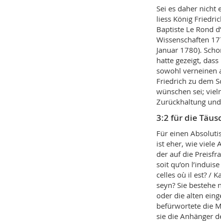
Sei es daher nicht
liess König Friedr
Baptiste Le Rond 
Wissenschaften 177
Januar 1780). Scho
hatte gezeigt, das
sowohl verneinen a
Friedrich zu dem S
wünschen sei; viel
Zurückhaltung und
3:2 für die Täu
Für einen Absoluti
ist eher, wie viele
der auf die Preisfr
soit qu’on l’induis
celles où il est? /
seyn? Sie bestehe 
oder die alten eing
befürwortete die M
sie die Anhänger d