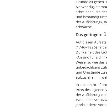
Grunde zu gehen. H
Notwendigkeit mag 
schmieden, die der
und beständig unt
der Aufklärung», n
schwäche.
Das geringere Ü
Auf diesen Aufsat
(1746–1826) irritie
Dunkelheit des Lic
«An und für sich fr
Weise, so wie das S
unbedachtsam zufah
und Umstände zu s
aufzuziehen, in we
In seinem Brief un
Preis des eigenen 
der Aufklärung de
«von jeher Schutz
Jahrhunderte von 