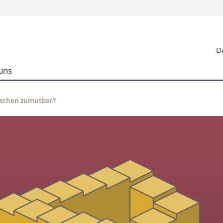
Informationen 
Da
k.
Studieninteressier
aftliche Fak.
Studierende
uns
d Sozialwissenschaftliche Fak.
Medien
Fak.
Forschende
ungs- und Bildungswissenschaften
Mitarbeitende
enschen zumutbar?
 Med. Fak.
Doktorierende