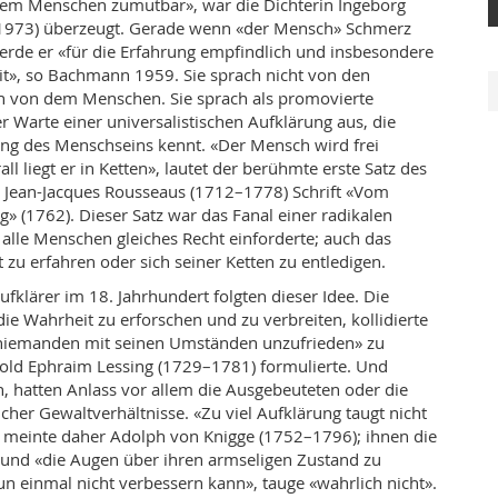
 dem Menschen zumutbar», war die Dichterin Ingeborg
973) überzeugt. Gerade wenn «der Mensch» Schmerz
erde er «für die Erfahrung empfindlich und insbesondere
it», so Bachmann 1959. Sie sprach nicht von den
 von dem Menschen. Sie sprach als promovierte
r Warte einer universalistischen Aufklärung aus, die
ung des Menschseins kennt. «Der Mensch wird frei
ll liegt er in Ketten», lautet der berühmte erste Satz des
n Jean-Jacques Rousseaus (1712–1778) Schrift «Vom
g» (1762). Dieser Satz war das Fanal einer radikalen
r alle Menschen gleiches Recht einforderte; auch das
 zu erfahren oder sich seiner Ketten zu entledigen.
fklärer im 18. Jahrhundert folgten dieser Idee. Die
ie Wahrheit zu erforschen und zu verbreiten, kollidierte
niemanden mit seinen Umständen unzufrieden» zu
old Ephraim Lessing (1729–1781) formulierte. Und
n, hatten Anlass vor allem die Ausgebeuteten oder die
icher Gewaltverhältnisse. «Zu viel Aufklärung taugt nicht
, meinte daher Adolph von Knigge (1752–1796); ihnen die
 und «die Augen über ihren armseligen Zustand zu
n einmal nicht verbessern kann», tauge «wahrlich nicht».