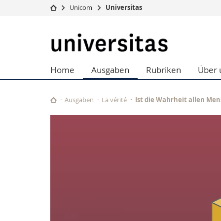
Unicom
Universitas
Universität
Fakultäten
Universitas
Studium
Theologische Fa
Campus
Rechtswissensch
Home
Ausgaben
Rubriken
Über 
Forschung
Wirtschafts- un
Universität
Philosophische 
Weiterbildung
Fak. für Erzieh
Ausgaben
La vérité
Ist die Wahrheit allen M
Math.-Nat. und
Interfakultär