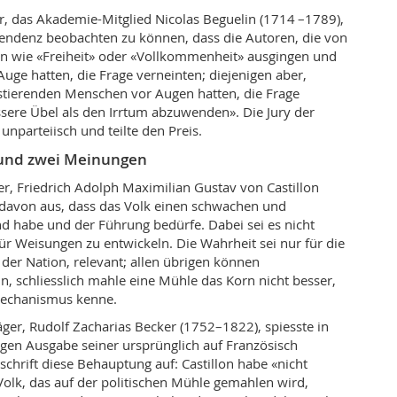
or, das Akademie-Mitglied Nicolas Beguelin (1714 –1789),
Tendenz beobachten zu können, dass die Autoren, die von
en wie «Freiheit» oder «Vollkommenheit» ausgingen und
ge hatten, die Frage verneinten; diejenigen aber,
istierenden Menschen vor Augen hatten, die Frage
sere Übel als den Irrtum abzuwenden». Die Jury der
unparteiisch und teilte den Preis.
und zwei Meinungen
ger, Friedrich Adolph Maximilian Gustav von Castillon
 davon aus, dass das Volk einen schwachen und
d habe und der Führung bedürfe. Dabei sei es nicht
für Weisungen zu entwickeln. Die Wahrheit sei nur für die
 der Nation, relevant; allen übrigen können
in, schliesslich mahle eine Mühle das
Korn nicht besser,
echanismus kenne.
äger, Rudolf Zacharias Becker (1752–1822), spiesste in
gen Ausgabe seiner ursprünglich auf Französisch
schrift diese Behauptung auf: Castillon habe «nicht
Volk, das auf der politischen Mühle gemahlen wird,