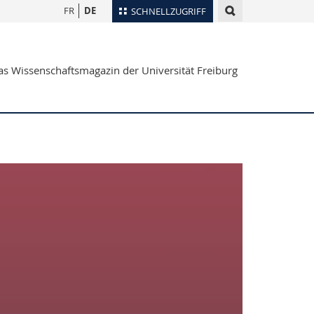
FR
DE
SCHNELLZUGRIFF
für
Personenverzeichnis
s Wissenschaftsmagazin der Universität Freiburg
Ortsplan
te
Bibliotheken
Webmail
Vorlesungsverzeichnis
MyUnifr