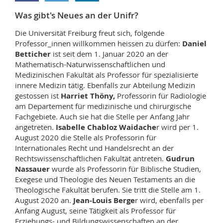
Sciences et médecine
Collaborateurs
Webmail
Was gibt's Neues an der Unifr?
Die Universität Freiburg freut sich, folgende
Interfacultaire
Doctorants
Programme des cours
Professor_innen willkommen heissen zu dürfen:
Daniel
Betticher
ist seit dem 1. Januar 2020 an der
MyUnifr
Mathematisch-Naturwissenschaftlichen und
Medizinischen Fakultät als Professor für spezialisierte
innere Medizin tätig. Ebenfalls zur Abteilung Medizin
gestossen ist
Harriet Thöny,
Professorin für Radiologie
am Departement für medizinische und chirurgische
Fachgebiete. Auch sie hat die Stelle per Anfang Jahr
angetreten.
Isabelle Chabloz Waidache
r wird per 1.
August 2020 die Stelle als Professorin für
Internationales Recht und Handelsrecht an der
Rechtswissenschaftlichen Fakultät antreten.
Gudrun
Nassauer
wurde als Professorin für Biblische Studien,
Exegese und Theologie des Neuen Testaments an die
Theologische Fakultät berufen. Sie tritt die Stelle am 1.
August 2020 an.
Jean-Louis Berge
r wird, ebenfalls per
Anfang August, seine Tätigkeit als Professor für
Erziehungs- und Bildungswissenschaften an der