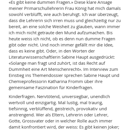
«Es gibt keine dummen Fragen.» Diese klare Ansage
Sciences et médecine
Collaborateurs
Webmail
meiner Primarschullehrerin Frau König hat mich damals
sowohl verblüfft, wie auch beruhigt. Ich war überzeugt,
Interfacultaire
Doctorants
Programme des cours
dass die Lehrerin sich irren muss und gleichzeitig nur zu
bereit, an eine solche Weisheit zu glauben, wann immer
ich mich nicht getraute den Mund aufzumachen. Bis
MyUnifr
heute weiss ich nicht, ob es denn nun dumme Fragen
gibt oder nicht. Und noch immer gefällt mir die Idee,
dass es keine gibt. Oder, in den Worten der
Literaturwissenschaftlerin Sabine Haupt ausgedrückt:
«Solange man fragt und zuhört, ist das Recht auf
Dummheit eine Art Menschenrecht». Im Interview zum
Einstieg ins Themendossier sprechen Sabine Haupt und
Chemieprofessorin Katharina Fromm über ihre
gemeinsame Faszination für Kinderfragen.
Kinderfragen. Nervtötend, unversiegbar, unendlich
wertvoll und einzigartig. Mal lustig, mal traurig,
tiefsinnig, verblüffend, geistreich, provokativ und
anstrengend. Wer als Eltern, Lehrerin oder Lehrer,
Gotte, Grossvater oder in welcher Rolle auch immer
damit konfrontiert wird, der weiss: Es gibt keinen Joker;