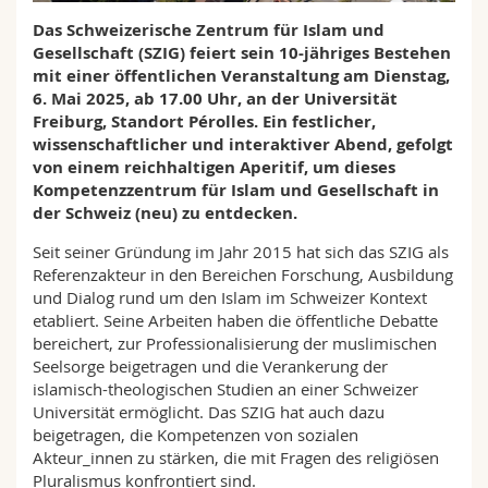
Math.-Nat. und Med. Fak.
Mitarbeitende
Webmail
Das Schweizerische Zentrum für Islam und
Gesellschaft (SZIG) feiert sein 10-jähriges Bestehen
Interfakultär
Doktorierende
mit einer öffentlichen Veranstaltung am Dienstag,
Vorlesungsverzeichnis
6. Mai 2025, ab 17.00 Uhr, an der Universität
Freiburg, Standort Pérolles. Ein festlicher,
MyUnifr
wissenschaftlicher und interaktiver Abend, gefolgt
von einem reichhaltigen Aperitif, um dieses
Kompetenzzentrum für Islam und Gesellschaft in
der Schweiz (neu) zu entdecken.
Seit seiner Gründung im Jahr 2015 hat sich das SZIG als
Referenzakteur in den Bereichen Forschung, Ausbildung
und Dialog rund um den Islam im Schweizer Kontext
etabliert. Seine Arbeiten haben die öffentliche Debatte
bereichert, zur Professionalisierung der muslimischen
Seelsorge beigetragen und die Verankerung der
islamisch-theologischen Studien an einer Schweizer
Universität ermöglicht. Das SZIG hat auch dazu
beigetragen, die Kompetenzen von sozialen
Akteur_innen zu stärken, die mit Fragen des religiösen
Pluralismus konfrontiert sind.