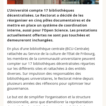
Sciences et médecine
Collaborateurs
Webmail
L’Université compte 17 bibliothèques
décentralisées. Le Rectorat a décidé de les
Interfacultaire
Doctorants
Programme des cours
réorganiser en cinq pôles documentaires et de
mettre en place un système de coordination
MyUnifr
interne, aussi pour l’Open Science. Les prestations
actuellement offertes ne sont pas touchées et
demeureront inchangées.
En plus d’une bibliothèque centrale (BCU-Centrale)
rattachée au Service de la culture de l’Etat de Fribourg,
les membres de la communauté universitaire peuvent
compter sur 17 bibliothèques décentralisées réparties
sur les différents sites et rattachées à des entités
diverses. Sur impulsion des responsables des
bibliothèques universitaires, le Rectorat mène depuis
plusieurs années des réflexions pour optimiser leur
gouvernance.
Le but est de simplifier l’organisation et la structure
décisionnelle, ainsi que d’améliorer la représentation