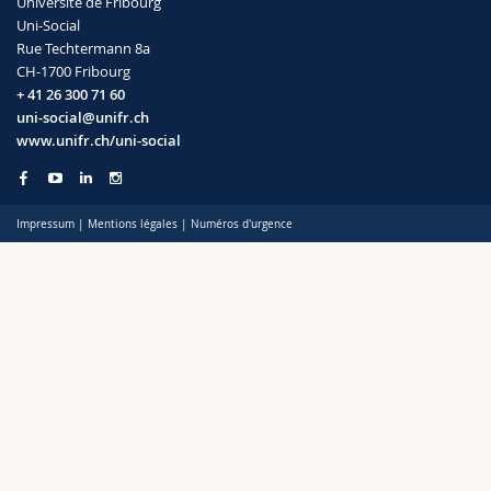
Université de Fribourg
Sciences et médecine
Collaborateurs
Webmail
Uni-Social
Rue Techtermann 8a
CH-1700 Fribourg
Interfacultaire
Doctorants
Programme des cours
+ 41 26 300 71 60
uni-social@unifr.ch
MyUnifr
www.unifr.ch/uni-social
Impressum
|
Mentions légales
|
Numéros d'urgence