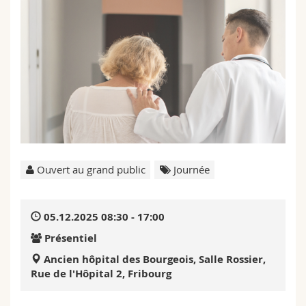
Sciences et médecine
Collaborateurs
Webmail
Interfacultaire
Doctorants
Programme des cours
MyUnifr
Ouvert au grand public
Journée
05.12.2025 08:30 - 17:00
Présentiel
Ancien hôpital des Bourgeois, Salle Rossier,
Rue de l'Hôpital 2, Fribourg