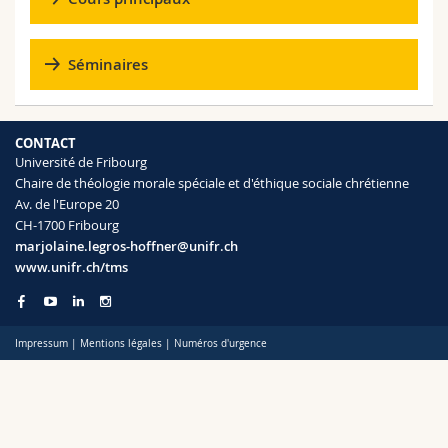
Sciences et médecine
Collaborateurs
Webmail
Séminaires
Interfacultaire
Doctorants
Programme des cours
MyUnifr
CONTACT
Université de Fribourg
Chaire de théologie morale spéciale et d'éthique sociale chrétienne
Av. de l'Europe 20
CH-1700 Fribourg
marjolaine.legros-hoffner@unifr.ch
www.unifr.ch/tms
Impressum
|
Mentions légales
|
Numéros d'urgence