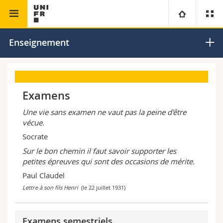
Faculté de théologie
Théologie morale spéciale
Université
Enseignement
Facultés
Etudes
Examens
Vous êtes
Campus
Théologie
Une vie sans examen ne vaut pas la peine d'être
Recherche
Ressources
Droit
vécue.
Futurs étudiants
Socrate
Université
Sciences économiques et sociales et management
Etudiants
Annuaire du personnel
Sur le bon chemin il faut savoir supporter les
petites épreuves qui sont des occasions de mérite.
Paul Claudel
Formation continue
Lettres et sciences humaines
Médias
Plan d'accès
Lettre à son fils Henri
(le 22 juillet 1931)
Sciences de l'éducation et de la formation
Chercheurs
Bibliothèques
Examens semestriels