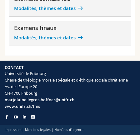
Sciences et médecine
Collaborateurs
Webmail
Modalités, thèmes et dates
Interfacultaire
Doctorants
Programme des cours
Examens finaux
Modalités, thèmes et dates
MyUnifr
CONTACT
Université de Fribourg
Chaire de théologie morale spéciale et d'éthique sociale chrétienne
Av. de l'Europe 20
CH-1700 Fribourg
marjolaine.legros-hoffner@unifr.ch
www.unifr.ch/tms
Impressum
|
Mentions légales
|
Numéros d'urgence