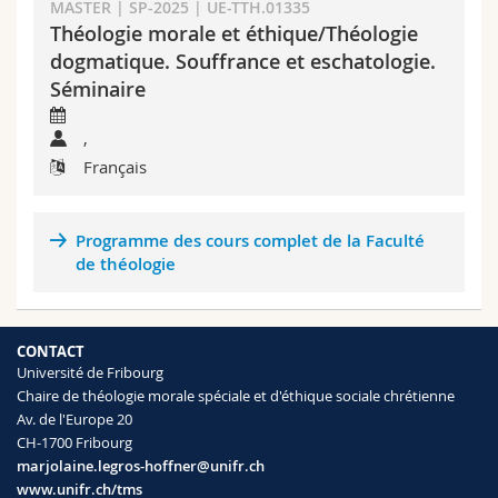
MASTER | SP-2025 | UE-TTH.01335
Sciences et médecine
Collaborateurs
Webmail
Théologie morale et éthique/Théologie
dogmatique. Souffrance et eschatologie.
Interfacultaire
Doctorants
Programme des cours
Séminaire
MyUnifr
,
Français
Programme des cours complet de la Faculté
de théologie
CONTACT
Université de Fribourg
Chaire de théologie morale spéciale et d'éthique sociale chrétienne
Av. de l'Europe 20
CH-1700 Fribourg
marjolaine.legros-hoffner@unifr.ch
www.unifr.ch/tms