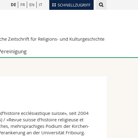
DE
FR
EN
IT
SCHNELLZUGRIFF
für
Personenverzeichnis
Ortsplan
te
he Zeitschrift für Religions- und Kulturgeschichte
Bibliotheken
Webmail
Vereinigung
Vorlesungsverzeichnis
MyUnifr
’histoire ecclésiastique suisse», seit 2004
 / «Revue suisse d’histoire religieuse et
isches, mehrsprachiges Podium der Kirchen-
Verankerung an der Universität Fribourg.