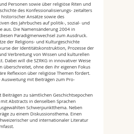
 und Personen sowie über religiöse Riten und
hichte des Konfessionalisierungs- zeitalters
 historischer Ansätze sowie des
ven des Jahrbuches auf politik-, sozial- und
änge aus. Die Namensänderung 2004 in
ngt diesen Paradigmenwechsel zum Ausdruck.
tze der Religions- und Kulturgeschichte
kurse der Identitätskonstruktion, Prozesse der
und Verbreitung von Wissen und kulturellen
. Dabei will die SZRKG in innovativer Weise
n überschreitet, ohne den ihr eigenen Fokus
äre Reflexion über religiöse Themen fördert.
se Ausweitung mit Beiträgen zum Pro­
it Beiträgen zu sämtlichen Geschichtsepochen
e mit Abstracts in denselben Sprachen
nem ausgewählten Schwerpunktthema. Neben
iträge zu einem Diskussionsthema. Einen
weizerischer und inter­nationaler Literatur
mfasst.