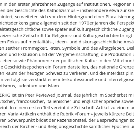
n in den ersten Jahrzehnten Zugänge auf Institutionen, Regionen
n der Geschichte des Katholizismus – insbesondere etwa zur Gesc
iniert, so weiteten sich vor dem Hintergrund einer Pluralisierung
ichtsdenkens ganz allgemein seit den 1970er Jahren die Perspekti
litätsgeschichtliche sowie später auf kulturgeschichtliche Zug
eizerische Zeitschrift für Religions- und Kulturgeschichte» bri
em Fokus auf mentalitäts-, ideen- und diskursgeschichtliche Ansä
en seither Frömmigkeit, Riten, Symbole und das Alltagsleben, Dis
sion und Exklusion und der Vergemeinschaftung, die Produktion 
 ebenso wie Phänomene der politischen Kultur in den Mittelpunkt
lle Geschichtsepochen ein Forum darstellen, das nationale Grenze
en Raum der heutigen Schweiz zu verlieren, und die interdisziplin
 verfolgt sie verstärkt eine interkonfessionelle und interreligiö
ntismus, Judentum und Islam.
ZRKG ist ein Peer Reviewed Journal, das jährlich im Spätherbst m
utscher, französischer, italienischer und englischer Sprache sowi
eint. In einem ersten Teil vereint die Zeitschrift Artikel zu ei
ren Varia-Artikeln enthält die Rubrik «Forum» jeweils kürzere Be
ren Schwerpunkt bildet der Rezensionsteil, der Besprechungen sch
reich der Kirchen- und Religionsgeschichte sämtlicher Epochen u