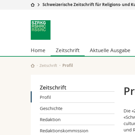
Schweizerische Zeitschrift für Religions- und 
Universität
Fakultäten
Schweizerische
Studium
Theologische Fa
Zeitschrift
Campus
Rechtswissensch
Forschung
Wirtschafts- un
für
Universität
Philosophische 
Home
Zeitschrift
Aktuelle Ausgabe
Weiterbildung
Fak. für Erzieh
Religions-
Math.-Nat. und
Zeitschrift
Profil
Interfakultär
und
Kulturgeschichte
Zeitschrift
Pr
Profil
Geschichte
Die «
«Schw
Redaktion
cultu
und R
Redaktionskommission