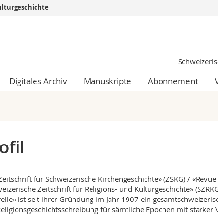
Kulturgeschichte
Informationen 
k.
Studieninteressier
aftliche Fak.
Studierende
Schweizerisc
d Sozialwissenschaftliche Fak.
Medien
Fak.
Forschende
Digitales Archiv
Manuskripte
Abonnement
ungs- und Bildungswissenschaften
Mitarbeitende
 Med. Fak.
Doktorierende
ofil
Zeitschrift für Schweizerische Kirchengeschichte» (ZSKG) / «Revue d
eizerische Zeitschrift für Religions- und Kulturgeschichte» (SZRKG)
relle» ist seit ihrer Gründung im Jahr 1907 ein gesamtschweizer
eligionsgeschichtsschreibung für sämtliche Epochen mit starker 