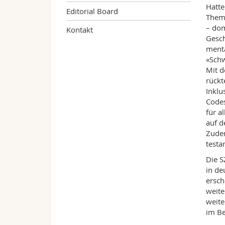
Hatte
Editorial Board
Theme
– dom
Kontakt
Gesch
menta
«Schw
Mit d
rückt
Inklu
Codes
für a
auf d
Zudem
testa
Die S
in de
ersch
weite
weite
im Be