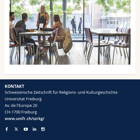
Math.-Nat. und Med. Fak.
Mitarbeitende
Webmail
Interfakultär
Doktorierende
Vorlesungsverzeichnis
MyUnifr
KONTAKT
Schweizerische Zeitschrift für Religions- und Kulturgeschichte
Universität Freiburg
Av. de l'Europe 20
CH-1700 Freiburg
www.unifr.ch/szrkg/