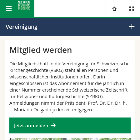
Schweizerische Zeitschrift für Religions- und Kulturgeschichte
Universität
Vereinigung
Fakultäten
Studium
Mitglied werden
Informationen für
Campus
Theologische Fak.
Die Mitgliedschaft in die Vereinigung für Schweizerische
Kirchengeschichte (VSKG) steht allen Personen und
Forschung
wissenschaftlichen Institutionen offen. Darin
Ressourcen
Rechtswissenschaftliche Fak.
Studieninteressierte
eingeschlossen ist das Abonnement für die jährlich in
einer Nummer erscheinende Schweizerische Zeitschrift
Universität
Wirtschafts- und Sozialwissenschaftliche Fak.
Studierende
Personenverzeichnis
für Religions- und Kulturgeschichte (SZRKG).
Anmeldungen nimmt der Präsident, Prof. Dr. Dr. Dr. h.
c. Mariano Delgado jederzeit entgegen.
Weiterbildung
Philosophische Fak.
Medien
Ortsplan
Jetzt anmelden
Fak. für Erziehungs- und Bildungswissenschaften
Forschende
Bibliotheken