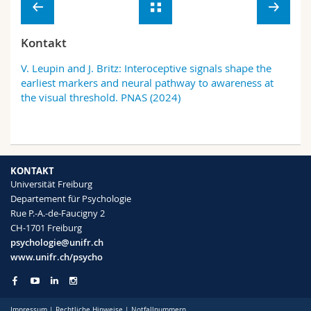
Kontakt
V. Leupin and J. Britz: Interoceptive signals shape the
earliest markers and neural pathway to awareness at
the visual threshold. PNAS (2024)
KONTAKT
Universität Freiburg
Departement für Psychologie
Rue P.-A.-de-Faucigny 2
CH-1701 Freiburg
psychologie@unifr.ch
www.unifr.ch/psycho
Impressum
|
Rechtliche Hinweise
|
Notfallnummern