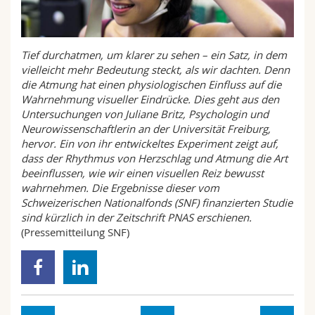
Math.-Nat. und Med. Fak.
Mitarbeitende
Webmail
Interfakultär
Doktorierende
Vorlesungsverzeichnis
Tief durchatmen, um klarer zu sehen – ein Satz, in dem
vielleicht mehr Bedeutung steckt, als wir dachten. Denn
die Atmung hat einen physiologischen Einfluss auf die
MyUnifr
Wahrnehmung visueller Eindrücke. Dies geht aus den
Untersuchungen von Juliane Britz, Psychologin und
Neurowissenschaftlerin an der Universität Freiburg,
hervor. Ein von ihr entwickeltes Experiment zeigt auf,
dass der Rhythmus von Herzschlag und Atmung die Art
beeinflussen, wie wir einen visuellen Reiz bewusst
wahrnehmen. Die Ergebnisse dieser vom
Schweizerischen Nationalfonds (SNF) finanzierten Studie
sind kürzlich in der Zeitschrift PNAS erschienen.
(Pressemitteilung SNF)