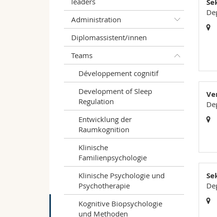
leaders
Se
Dep
Administration
Diplomassistent/innen
Teams
Développement cognitif
Development of Sleep
Ve
Regulation
Dep
Entwicklung der
Raumkognition
Klinische
Familienpsychologie
Klinische Psychologie und
Se
Psychotherapie
Dep
Kognitive Biopsychologie
und Methoden