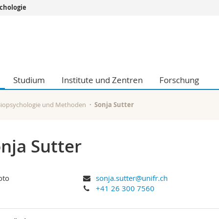
chologie
Informationen 
k.
Studieninteressier
aftliche Fak.
Studierende
d Sozialwissenschaftliche Fak.
Medien
Studium
Institute und Zentren
Forschung
Fak.
Forschende
ungs- und Bildungswissenschaften
Mitarbeitende
 Med. Fak.
Doktorierende
Biopsychologie und Methoden
Sonja Sutter
nja Sutter
sonja.sutter@unifr.ch
+41 26 300 7560