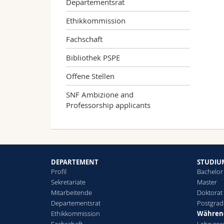
Departementsrat
Ethikkommission
Fachschaft
Bibliothek PSPE
Offene Stellen
SNF Ambizione and
Professorship applicants
DEPARTEMENT
STUDIU
Profil
Bachelor
Sekretariate
Master
Mitarbeitende
Doktorat
Departementsrat
Postgra
Ethikkommission
Während