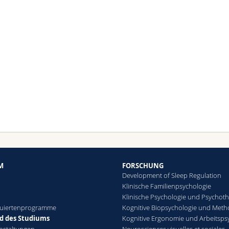
M
FORSCHUNG
Development of Sleep Regulation
Klinische Familienpsychologie
Klinische Psychologie und Psychot
duiertenprogramme
Kognitive Biopsychologie und Met
 des Studiums
Kognitive Ergonomie und Arbeitsps