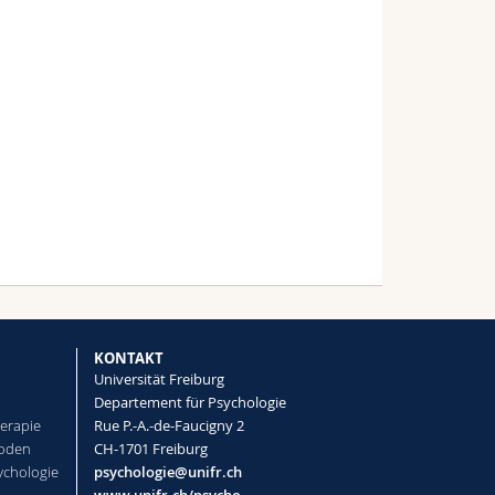
KONTAKT
Universität Freiburg
Departement für Psychologie
herapie
Rue P.-A.-de-Faucigny 2
hoden
CH-1701 Freiburg
ychologie
psychologie@unifr.ch