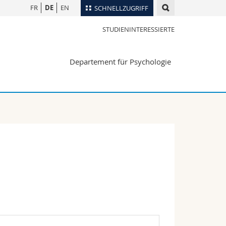
FR
DE
EN
SCHNELLZUGRIFF
STUDIENINTERESSIERTE
für
Personenverzeichnis
Ortsplan
te
Departement für Psychologie
Bibliotheken
Webmail
Vorlesungsverzeichnis
MyUnifr