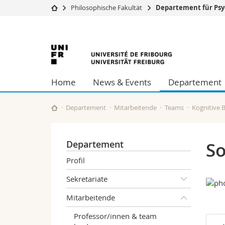
Philosophische Fakultät
Departement für Psy
Universität
Fakultäten
Universität
Studium
Theologische Fa
Campus
Rechtswissensch
Freiburg
Forschung
Wirtschafts- un
Home
News & Events
Departement
Universität
Philosophische 
Weiterbildung
Fak. für Erzieh
Math.-Nat. und
Departement
Mitarbeitende
Teams
Kognitive 
Interfakultär
Departement
So
Profil
Sekretariate
Mitarbeitende
Professor/innen & team