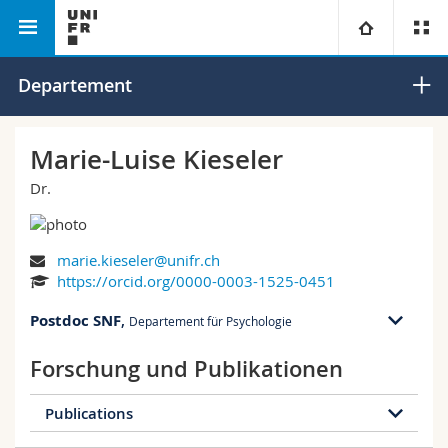
Philosophische Fakultät
Departement für Psychologie
Universität
Departement
Fakultäten
Studium
Marie-Luise Kieseler
Dr.
Informationen für
Campus
Theologische Fak.
Forschung
Ressourcen
Rechtswissenschaftliche Fak.
Studieninteressierte
marie.kieseler@unifr.ch
https://orcid.org/0000-0003-1525-0451
Universität
Wirtschafts- und Sozialwissenschaftliche Fak.
Studierende
Personenverzeichnis
Postdoc SNF
,
Departement für Psychologie
Weiterbildung
Philosophische Fak.
Medien
Ortsplan
Forschung und Publikationen
Fak. für Erziehungs- und Bildungswissenschaften
Forschende
Bibliotheken
Publications