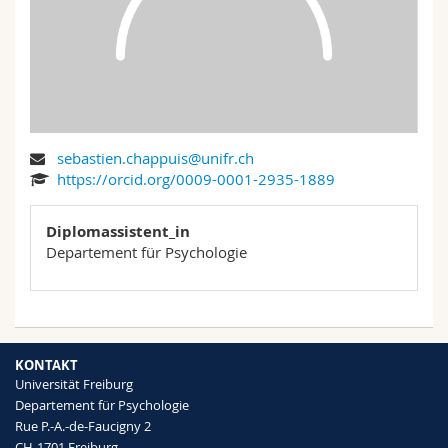
Math.-Nat. und Med. Fak.
Mitarbeitende
Webmail
Interfakultär
Doktorierende
Vorlesungsverzeichnis
MyUnifr
sebastien.chappuis@unifr.ch
https://orcid.org/0009-0001-2935-1889
Diplomassistent_in
Departement für Psychologie
KONTAKT
Universität Freiburg
Departement für Psychologie
Rue P.-A.-de-Faucigny 2
CH-1701 Freiburg