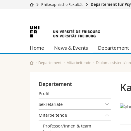
Philosophische Fakultät
Departement für Psy
Universität
Fakultäten
Universität
Studium
Theologische Fa
Campus
Rechtswissensch
Freiburg
Forschung
Wirtschafts- un
Home
News & Events
Departement
Universität
Philosophische 
Weiterbildung
Fak. für Erzieh
Math.-Nat. und
Departement
Mitarbeitende
Diplomassistent/in
Interfakultär
Departement
Ka
Profil
Sekretariate
Mitarbeitende
Professor/innen & team