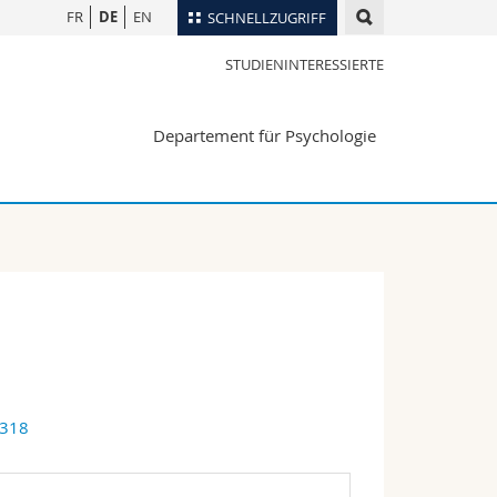
FR
DE
EN
SCHNELLZUGRIFF
STUDIENINTERESSIERTE
für
Personenverzeichnis
Ortsplan
te
Departement für Psychologie
Bibliotheken
Webmail
Vorlesungsverzeichnis
MyUnifr
4318