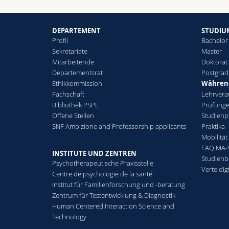
DEPARTEMENT
STUDIU
Profil
Bachelor
Sekretariate
Master
Mitarbeitende
Doktorat
Departementsrat
Postgra
Ethikkommission
Während
Fachschaft
Lehrvera
Bibliothek PSPE
Prüfunge
Offene Stellen
Studienp
SNF Ambizione and Professorship applicants
Praktika
Mobilität
FAQ MA-S
INSTITUTE UND ZENTREN
Studienb
Psychotherapeutische Praxisstelle
Verteidig
Centre de psychologie de la santé
Institut für Familienforschung und -beratung
Zentrum für Testentwicklung & Diagnostik
Human Centered Interaction Science and
Technology