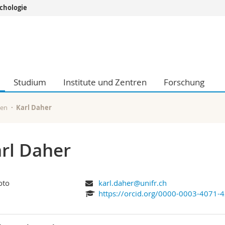
chologie
Informationen 
k.
Studieninteressier
aftliche Fak.
Studierende
d Sozialwissenschaftliche Fak.
Medien
Studium
Institute und Zentren
Forschung
Fak.
Forschende
ungs- und Bildungswissenschaften
Mitarbeitende
 Med. Fak.
Doktorierende
nen
Karl Daher
rl Daher
karl.daher@unifr.ch
https://orcid.org/0000-0003-4071-