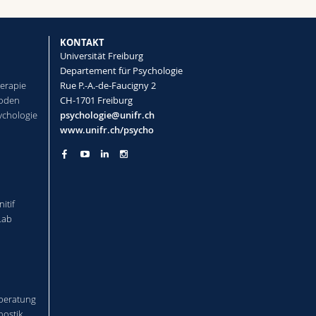
KONTAKT
Universität Freiburg
Departement für Psychologie
herapie
Rue P.-A.-de-Faucigny 2
hoden
CH-1701 Freiburg
ychologie
psychologie@unifr.ch
www.unifr.ch/psycho
l
itif
Lab
-beratung
nostik