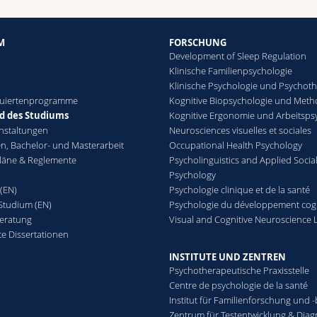
M
FORSCHUNG
Development of Sleep Regulation
Klinische Familienpsychologie
Klinische Psychologie und Psychot
duiertenprogramme
Kognitive Biopsychologie und Met
 des Studiums
Kognitive Ergonomie und Arbeitsps
nstaltungen
Neurosciences visuelles et sociales
n, Bachelor- und Masterarbeit
Occupational Health Psychology
läne & Reglemente
Psycholinguistics and Applied Socia
Psychology
 (EN)
Psychologie clinique et de la santé
tudium (EN)
Psychologie du développement cogn
eratung
Visual and Cognitive Neuroscience 
te Dissertationen
INSTITUTE UND ZENTREN
Psychotherapeutische Praxisstelle
Centre de psychologie de la santé
Institut für Familienforschung und 
Zentrum für Testentwicklung & Diag