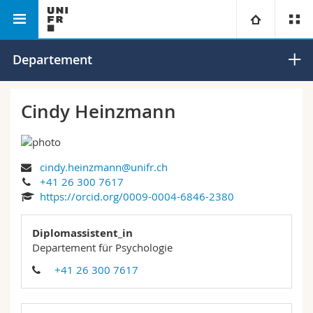
Philosophische Fakultät
Departement für Psychologie
Universität
Departement
Fakultäten
Studium
Cindy Heinzmann
Informationen für
Campus
Theologische Fak.
cindy.heinzmann@unifr.ch
Forschung
Ressourcen
Rechtswissenschaftliche Fak.
Studieninteressierte
+41 26 300 7617
https://orcid.org/0009-0004-6846-2380
Universität
Wirtschafts- und Sozialwissenschaftliche Fak.
Studierende
Personenverzeichnis
Diplomassistent_in
Weiterbildung
Philosophische Fak.
Departement für Psychologie
Medien
Ortsplan
+41 26 300 7617
Fak. für Erziehungs- und Bildungswissenschaften
Forschende
Bibliotheken