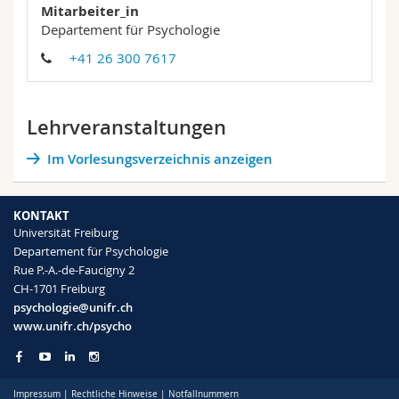
Mitarbeiter_in
Math.-Nat. und Med. Fak.
Mitarbeitende
Webmail
Departement für Psychologie
+41 26 300 7617
Interfakultär
Doktorierende
Vorlesungsverzeichnis
MyUnifr
Lehrveranstaltungen
Im Vorlesungsverzeichnis anzeigen
KONTAKT
Universität Freiburg
Departement für Psychologie
Rue P.-A.-de-Faucigny 2
CH-1701 Freiburg
psychologie@unifr.ch
www.unifr.ch/psycho
Impressum
|
Rechtliche Hinweise
|
Notfallnummern