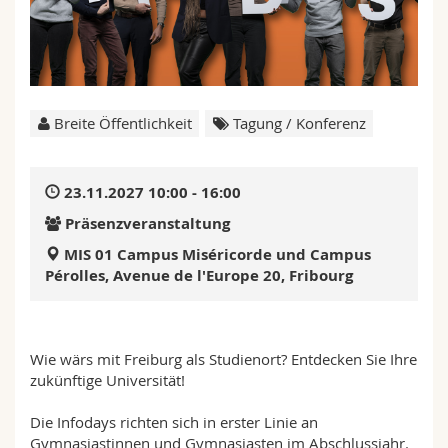
Math.-Nat. und Med. Fak.
Mitarbeitende
Webmail
Interfakultär
Doktorierende
Vorlesungsverzeichnis
Breite Öffentlichkeit
Tagung / Konferenz
MyUnifr
23.11.2027 10:00 - 16:00
Präsenzveranstaltung
MIS 01 Campus Miséricorde und Campus
Pérolles, Avenue de l'Europe 20, Fribourg
Wie wärs mit Freiburg als Studienort? Entdecken Sie Ihre
zukünftige Universität!
Die Infodays richten sich in erster Linie an
Gymnasiastinnen und Gymnasiasten im Abschlussjahr.