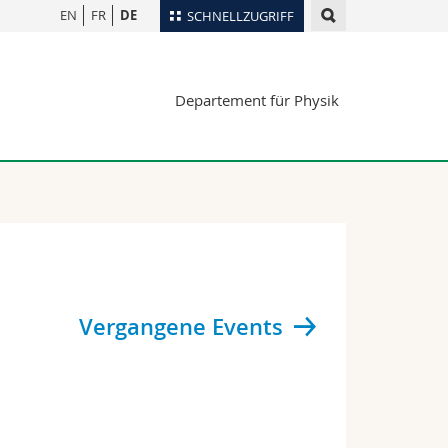
EN
FR
DE
SCHNELLZUGRIFF
für
Personenverzeichnis
Departement für Physik
Ortsplan
te
Bibliotheken
Webmail
Vorlesungsverzeichnis
MyUnifr
Vergangene Events