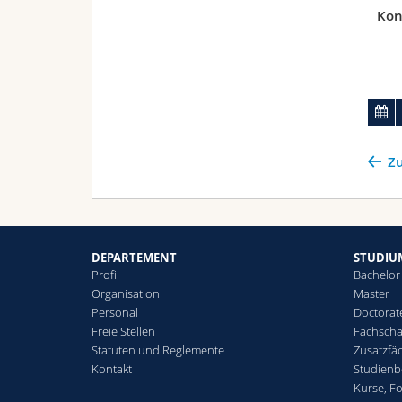
Kon
Zu
DEPARTEMENT
STUDIU
Profil
Bachelor
Organisation
Master
Personal
Doctorat
Freie Stellen
Fachscha
Statuten und Reglemente
Zusatzfä
Kontakt
Studienb
Kurse, F