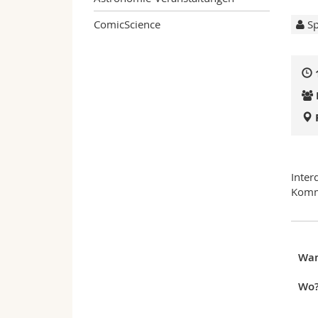
ComicScience
Sp
Inter
Komm
Wa
Wo