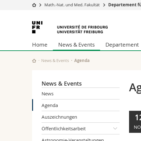
Math.-Nat. und Med. Fakultät
Departement fü
Universität
Fakultäten
Universität
Studium
Theologische Fa
Freiburg
Campus
Rechtswissensch
Home
News & Events
Departement
Forschung
Wirtschafts- un
Universität
Philosophische 
Weiterbildung
Fak. für Erzieh
News & Events
Agenda
Math.-Nat. und
Interfakultär
News & Events
A
News
Agenda
1
Auszeichnungen
NO
Öffentlichkeitsarbeit
Astronomie-Veranstaltungen