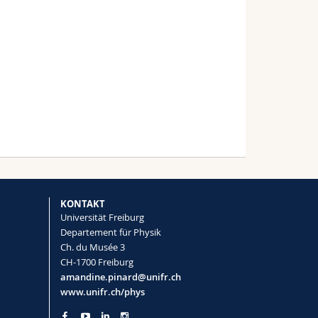
KONTAKT
Universität Freiburg
Departement für Physik
Ch. du Musée 3
CH-1700 Freiburg
amandine.pinard@unifr.ch
www.unifr.ch/phys