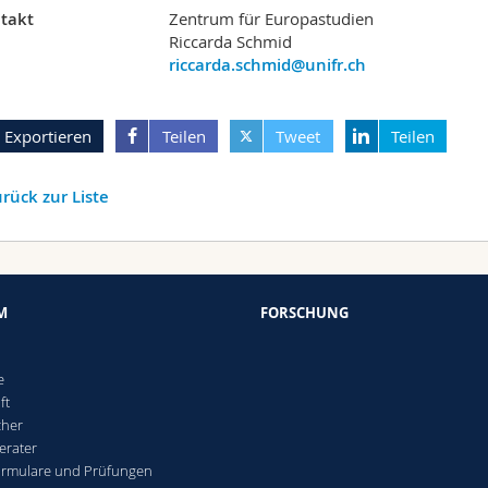
takt
Zentrum für Europastudien
Riccarda Schmid
riccarda.schmid@unifr.ch
Exportieren
Teilen
Tweet
Teilen
rück zur Liste
M
FORSCHUNG
e
ft
cher
erater
ormulare und Prüfungen