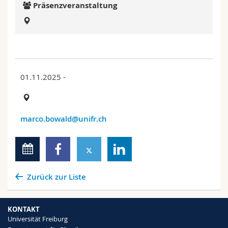
Präsenzveranstaltung
Math.-Nat. und Med. Fak.
Mitarbeitende
Webmail
Interfakultär
Doktorierende
Vorlesungsverzeichnis
MyUnifr
01.11.2025 -
marco.bowald@unifr.ch
Zurück zur Liste
KONTAKT
Universität Freiburg