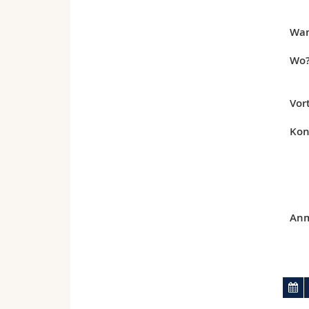
Wa
Wo
Vor
Kon
Anm