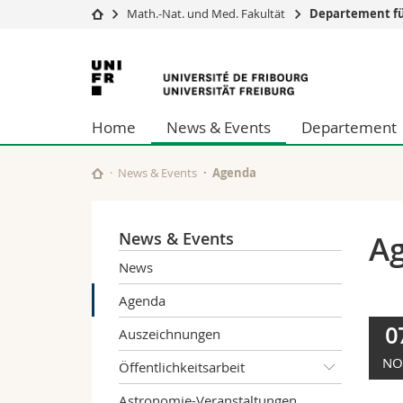
Math.-Nat. und Med. Fakultät
Departement fü
Universität
Fakultäten
Universität
Studium
Theologische Fa
Freiburg
Campus
Rechtswissensch
Home
News & Events
Departement
Forschung
Wirtschafts- un
Universität
Philosophische 
Weiterbildung
Fak. für Erzieh
News & Events
Agenda
Math.-Nat. und
Interfakultär
News & Events
A
News
Agenda
0
Auszeichnungen
NO
Öffentlichkeitsarbeit
Astronomie-Veranstaltungen