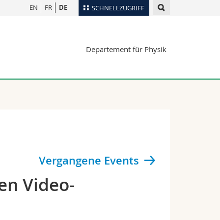
EN
FR
DE
SCHNELLZUGRIFF
für
Personenverzeichnis
Departement für Physik
Ortsplan
te
Bibliotheken
Webmail
Vorlesungsverzeichnis
MyUnifr
Vergangene Events
en Video-