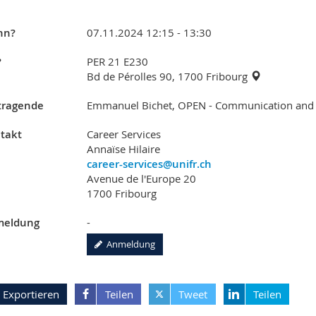
nn?
07.11.2024 12:15 - 13:30
?
PER 21 E230
Bd de Pérolles 90, 1700 Fribourg
tragende
Emmanuel Bichet, OPEN - Communication and 
takt
Career Services
Annaïse Hilaire
career-services@unifr.ch
Avenue de l'Europe 20
1700 Fribourg
eldung
-
Anmeldung
Exportieren
Teilen
Tweet
Teilen