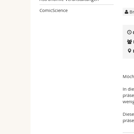
ComicScience
Br
Möcht
In di
präse
wenig
Diese
präse